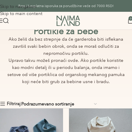
Skip to navigation
Brza i besplatna isporuka za porudžbine veće od 7000 RSD!
Skip to main content
0
Portikle za bebe
Ako želiš da bez strepnje da će garderoba biti isflekana
završiš svaki bebin obrok, onda se moraš odlučiti za
nepromočivu portiklu.
Upravo takvu možeš pronaći ovde. Ako portikle koristite
kao modni detalj ili u periodu balanja, onda imamo i
setove od više portiklica od organskog mekanog pamuka
koji neće biti grub za bebine usne i bradu.
Filtriraj