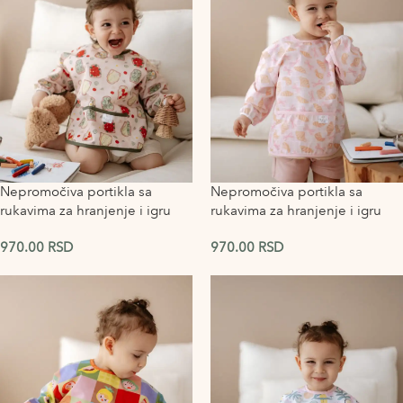
Nepromočiva portikla sa
Nepromočiva portikla sa
rukavima za hranjenje i igru
rukavima za hranjenje i igru
Breakfast
Croissant
970.00
RSD
970.00
RSD