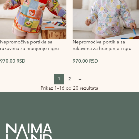
Nepromočiva portikla sa
Nepromočiva portikla sa
rukavima za hranjenje i igru
rukavima za hranjenje i igru
Fruit Child
Fruits
970.00
RSD
970.00
RSD
1
2
→
Prikaz 1–16 od 20 rezultata