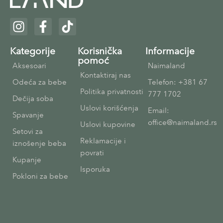
Kategorije
Korisnička
Informacije
pomoć
Aksesoari
Naimaland
Kontaktiraj nas
Odeća za bebe
Telefon: +381 67
Politika privatnosti
777 1702
Dečija soba
Uslovi korišćenja
Email:
Spavanje
office@naimaland.rs
Uslovi kupovine
Setovi za
Reklamacije i
iznošenje beba
povrati
Kupanje
Isporuka
Pokloni za bebe