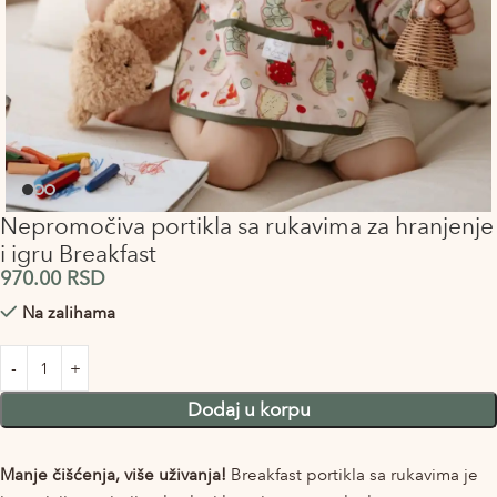
Nepromočiva portikla sa rukavima za hranjenje
i igru Breakfast
970.00
RSD
Na zalihama
Alternative:
Dodaj u korpu
Manje čišćenja, više uživanja!
Breakfast portikla sa rukavima je