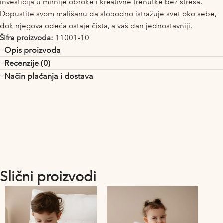
investicija u mirnije obroke i kreativne trenutke bez stresa.
Dopustite svom mališanu da slobodno istražuje svet oko sebe,
dok njegova odeća ostaje čista, a vaš dan jednostavniji.
Šifra proizvoda:
11001-10
Opis proizvoda
Recenzije (0)
Način plaćanja i dostava
Slični proizvodi