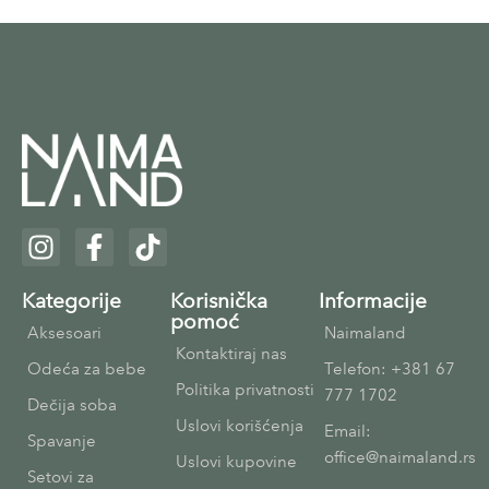
Kategorije
Korisnička
Informacije
pomoć
Aksesoari
Naimaland
Kontaktiraj nas
Odeća za bebe
Telefon: +381 67
Politika privatnosti
777 1702
Dečija soba
Uslovi korišćenja
Email:
Spavanje
office@naimaland.rs
Uslovi kupovine
Setovi za