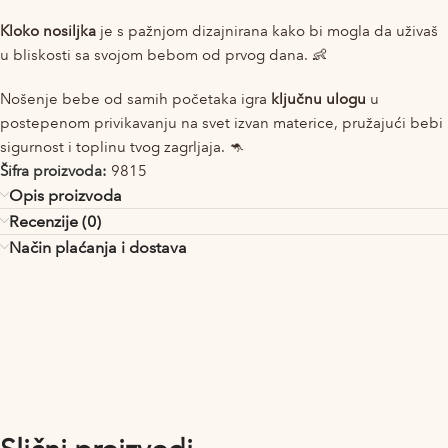
Kloko nosiljka
je s pažnjom dizajnirana kako bi mogla da uživaš
u bliskosti sa svojom bebom od prvog dana. 👶
Nošenje bebe od samih početaka igra
ključnu ulogu
u
postepenom privikavanju na svet izvan materice, pružajući bebi
sigurnost i toplinu tvog zagrljaja. 🦘
Šifra proizvoda:
9815
Opis proizvoda
Recenzije (0)
Način plaćanja i dostava