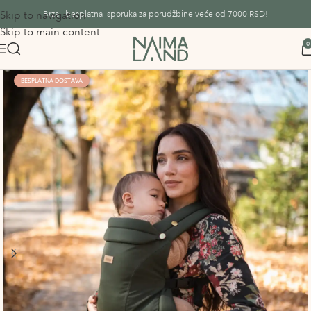
Skip to navigation
Brza i besplatna isporuka za porudžbine veće od 7000 RSD!
Skip to main content
0
BESPLATNA DOSTAVA