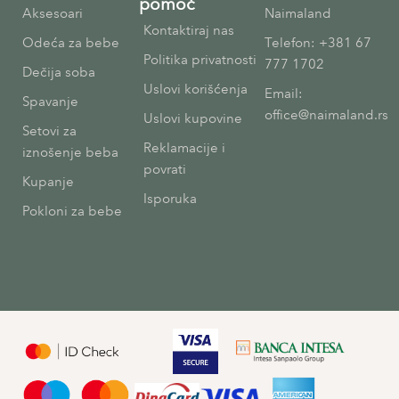
pomoć
Aksesoari
Naimaland
Kontaktiraj nas
Odeća za bebe
Telefon: +381 67
Politika privatnosti
777 1702
Dečija soba
Uslovi korišćenja
Email:
Spavanje
office@naimaland.rs
Uslovi kupovine
Setovi za
Reklamacije i
iznošenje beba
povrati
Kupanje
Isporuka
Pokloni za bebe