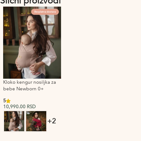
Slični proizvodi
Besplatna dostava
Kloko kengur nosiljka za
bebe Newborn 0+
5
10,990.00
RSD
+2