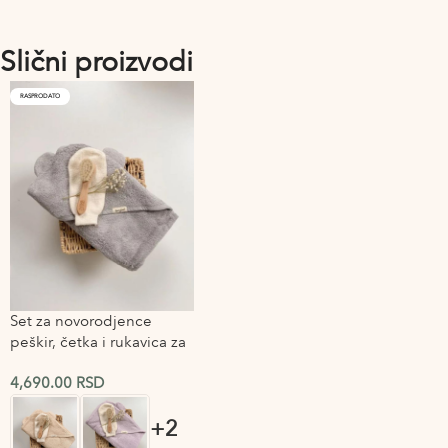
Slični proizvodi
RASPRODATO
Set za novorodjence
peškir, četka i rukavica za
kupanje 3/1
4,690.00
RSD
+2