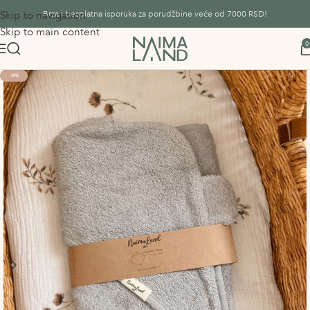
Skip to navigation
Brza i besplatna isporuka za porudžbine veće od 7000 RSD!
Skip to main content
0
-30%