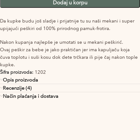
Dodaj u korpu
Da kupke budu još sladje i prijatnije tu su naši mekani i super
upijajući peškiri od 100% prirodnog pamuk-frotira.
Nakon kupanja najlepše je umotati se u mekani peškirić.
Ovaj peškir za bebe je jako praktičan jer ima kapuljaču koja
čuva toplotu i suši kosu dok dete trčkara ili pije čaj nakon tople
kupke.
Šifra proizvoda:
1202
Opis proizvoda
Recenzije (4)
Način plaćanja i dostava