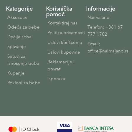
Kategorije
Korisnička
Informacije
pomoć
Aksesoari
Naimaland
Kontaktiraj nas
Odeća za bebe
Telefon: +381 67
Politika privatnosti
777 1702
Dečija soba
Uslovi korišćenja
Email:
Spavanje
office@naimaland.rs
Uslovi kupovine
Setovi za
Reklamacije i
iznošenje beba
povrati
Kupanje
Isporuka
Pokloni za bebe