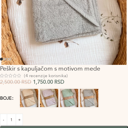
Peškir s kapuljačom s motivom mede
(
4
recenzije korisnika)
2,500.00
RSD
1,750.00
RSD
Alternative:
BOJE