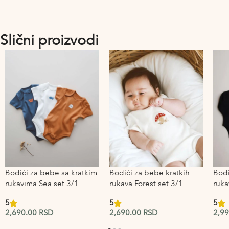
Slični proizvodi
Bodići za bebe sa kratkim
Bodići za bebe kratkih
Bodi
rukavima Sea set 3/1
rukava Forest set 3/1
ruka
5
5
5
2,690.00
RSD
2,690.00
RSD
2,9