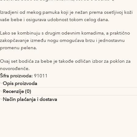
Izradjeni od mekog pamuka koji je nežan prema osetljivoj koži
vaše bebe i osigurava udobnost tokom celog dana.
Lako se kombinuju s drugim odevnim komadima, a praktično
zakopčavanje između nogu omogućava brzu i jednostavnu
promenu pelena.
Ovaj set bodića za bebe je takođe odličan izbor za poklon za
novorođenče.
Šifra proizvoda:
91011
Opis proizvoda
Recenzije (0)
Način plaćanja i dostava