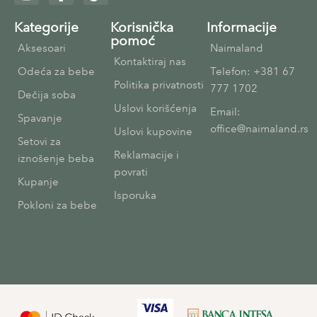
Kategorije
Korisnička
Informacije
pomoć
Aksesoari
Naimaland
Kontaktiraj nas
Odeća za bebe
Telefon: +381 67
Politika privatnosti
777 1702
Dečija soba
Uslovi korišćenja
Email:
Spavanje
office@naimaland.rs
Uslovi kupovine
Setovi za
Reklamacije i
iznošenje beba
povrati
Kupanje
Isporuka
Pokloni za bebe