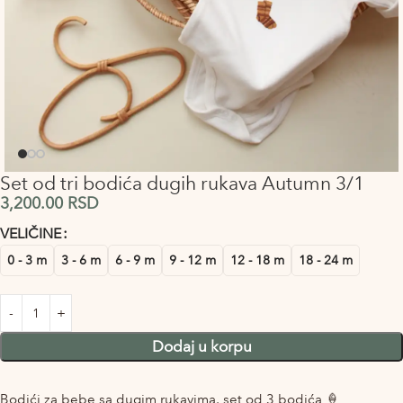
Set od tri bodića dugih rukava Autumn 3/1
3,200.00
RSD
VELIČINE
Alternative:
0 - 3 m
3 - 6 m
6 - 9 m
9 - 12 m
12 - 18 m
18 - 24 m
Dodaj u korpu
Bodići za bebe sa dugim rukavima, set od 3 bodića 🍦