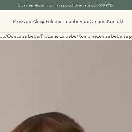
Brza i besplatna isporuka za porudžbine veće od 7000 RSD!
Proizvodi
Akcija
Pokloni za bebe
Blog
O nama
Kontakt
op
Odeća za bebe
Pidžame za bebe
Kombinezon za bebe sa p