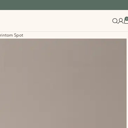
0
rintom Spot