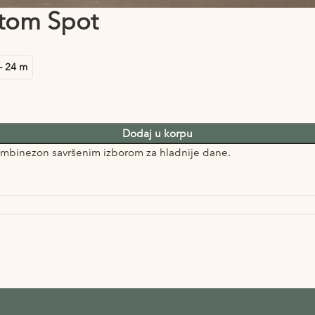
ntom Spot
- 24 m
Dodaj u korpu
 kombinezon savršenim izborom za hladnije dane.