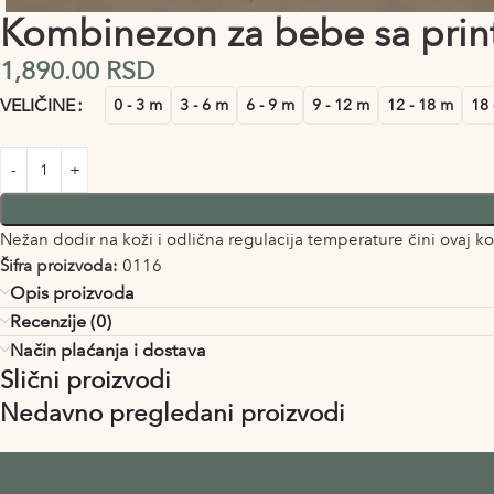
Kombinezon za bebe sa pri
1,890.00
RSD
Alternative:
VELIČINE
0 - 3 m
3 - 6 m
6 - 9 m
9 - 12 m
12 - 18 m
18 
Nežan dodir na koži i odlična regulacija temperature čini ovaj
Šifra proizvoda:
0116
Opis proizvoda
Recenzije (0)
Način plaćanja i dostava
Slični proizvodi
Nedavno pregledani proizvodi