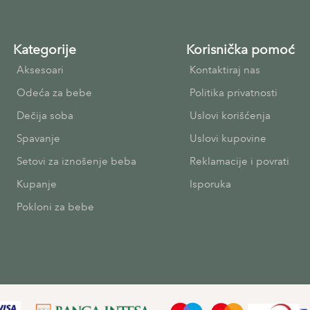
Kategorije
Korisnička pomoć
Aksesoari
Kontaktiraj nas
Odeća za bebe
Politika privatnosti
Dečija soba
Uslovi korišćenja
Spavanje
Uslovi kupovine
Setovi za iznošenje beba
Reklamacije i povrati
Kupanje
Isporuka
Pokloni za bebe