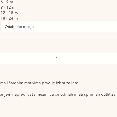
6 - 9 m
9 - 12 m
12 - 18 m
18 - 24 m
a i šarenim motivima pravi je izbor za leto.
vanjem napred, vaša mezimica će odmah imati spreman outfit za s