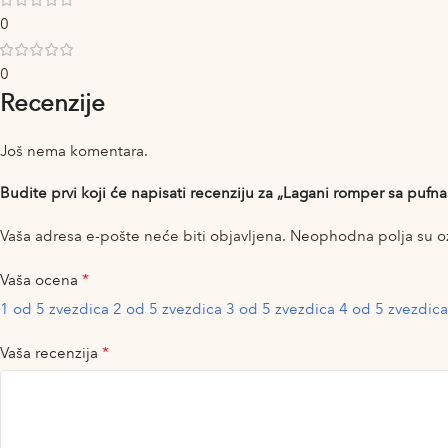
0
0
Recenzije
Još nema komentara.
Budite prvi koji će napisati recenziju za „Lagani romper sa pufn
Vaša adresa e-pošte neće biti objavljena.
Neophodna polja su 
*
Vaša ocena
1 od 5 zvezdica
2 od 5 zvezdica
3 od 5 zvezdica
4 od 5 zvezdica
*
Vaša recenzija