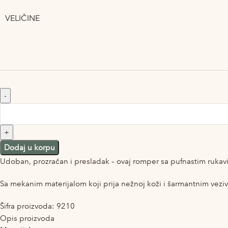
VELIČINE
Dodaj u korpu
Udoban, prozračan i presladak – ovaj romper sa pufnastim rukavim
Sa mekanim materijalom koji prija nežnoj koži i šarmantnim vezi
Šifra proizvoda:
9210
Opis proizvoda