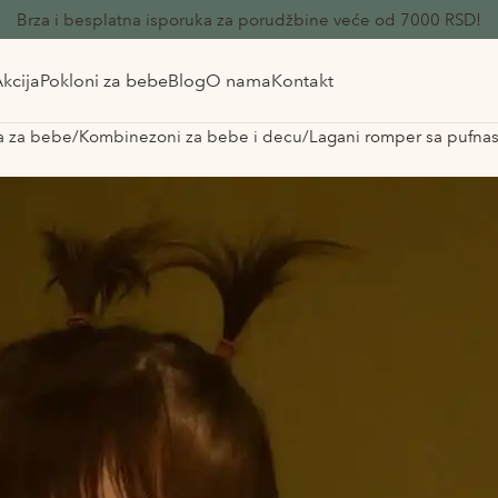
Brza i besplatna isporuka za porudžbine veće od 7000 RSD!
kcija
Pokloni za bebe
Blog
O nama
Kontakt
 za bebe
Kombinezoni za bebe i decu
Lagani romper sa pufnas