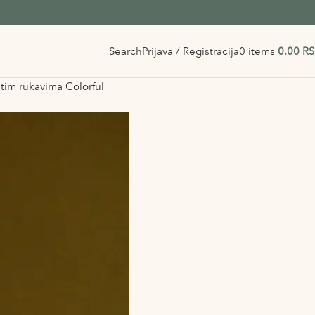
Search
Prijava / Registracija
0
items
0.00
R
tim rukavima Colorful