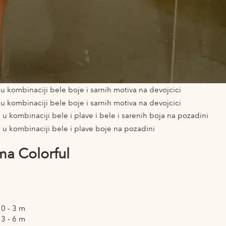
ma Colorful
0 - 3 m
3 - 6 m