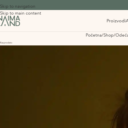
Skip to navigation
Skip to main content
Proizvodi
A
Početna
Shop
Odeća
Rasprodato