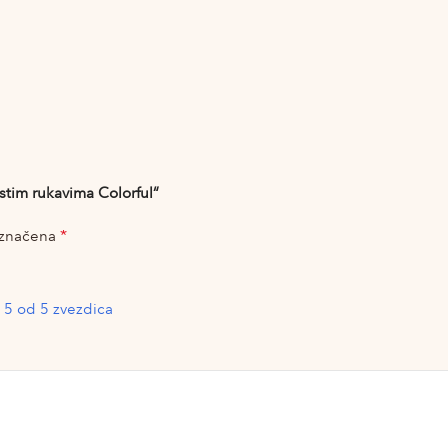
astim rukavima Colorful“
*
označena
5 od 5 zvezdica