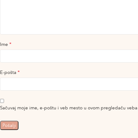
*
Ime
*
E-pošta
Sačuvaj moje ime, e-poštu i veb mesto u ovom pregledaču veba