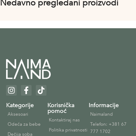
Nedavno pregledani proizvodi
Kategorije
Korisnička
Informacije
pomoć
Aksesoari
Naimaland
Kontaktiraj nas
Odeća za bebe
Telefon: +381 67
Politika privatnosti
777 1702
Dečija soba