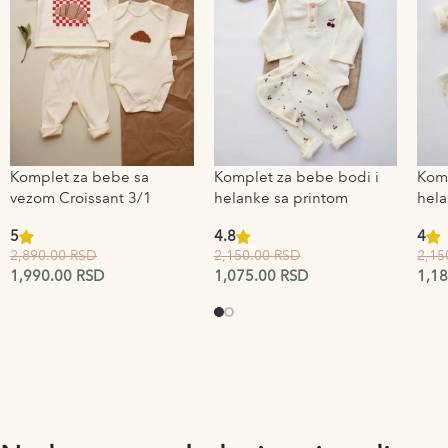
Komplet za bebe sa
Komplet za bebe bodi i
Komp
vezom Croissant 3/1
helanke sa printom
hela
Cherry
Lem
5
4.8
4
2,890.00
RSD
2,150.00
RSD
2,15
1,990.00
RSD
1,075.00
RSD
1,1