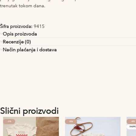
trenutak tokom dana.
Šifra proizvoda:
9415
Opis proizvoda
Recenzije (0)
Način plaćanja i dostava
Slični proizvodi
-31%
-50%
-45%
RASPR