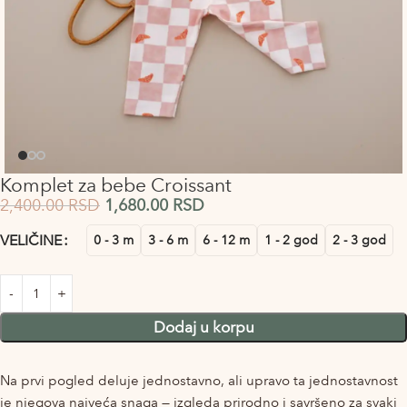
Komplet za bebe Croissant
2,400.00
RSD
1,680.00
RSD
Alternative:
VELIČINE
0 - 3 m
3 - 6 m
6 - 12 m
1 - 2 god
2 - 3 god
Dodaj u korpu
Na prvi pogled deluje jednostavno, ali upravo ta jednostavnost
je njegova najveća snaga — izgleda prirodno i savršeno za svaki