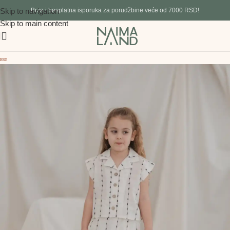
Skip to navigation
Brza i besplatna isporuka za porudžbine veće od 7000 RSD!
Skip to main content
-30%