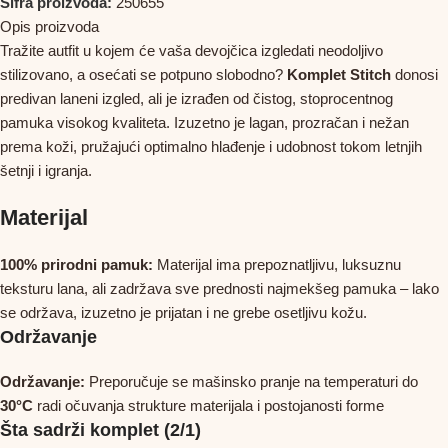
Šifra proizvoda:
250655
Opis proizvoda
Tražite autfit u kojem će vaša devojčica izgledati neodoljivo
stilizovano, a osećati se potpuno slobodno?
Komplet Stitch
donosi
predivan laneni izgled, ali je izrađen od čistog, stoprocentnog
pamuka visokog kvaliteta. Izuzetno je lagan, prozračan i nežan
prema koži, pružajući optimalno hlađenje i udobnost tokom letnjih
šetnji i igranja.
Materijal
100% prirodni pamuk:
Materijal ima prepoznatljivu, luksuznu
teksturu lana, ali zadržava sve prednosti najmekšeg pamuka – lako
se održava, izuzetno je prijatan i ne grebe osetljivu kožu.
Održavanje
Održavanje:
Preporučuje se mašinsko pranje na temperaturi do
30°C
radi očuvanja strukture materijala i postojanosti forme
Šta sadrži komplet (2/1)