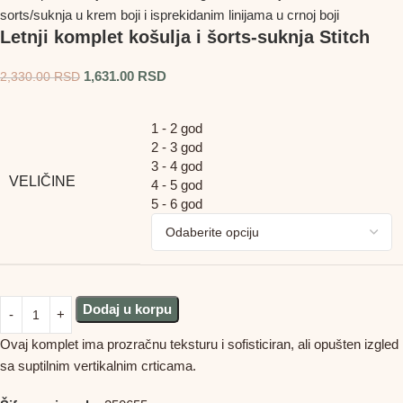
Letnji komplet košulja i šorts-suknja Stitch
1,631.00
RSD
2,330.00
RSD
1 - 2 god
2 - 3 god
3 - 4 god
VELIČINE
4 - 5 god
5 - 6 god
Dodaj u korpu
Ovaj komplet ima prozračnu teksturu i sofisticiran, ali opušten izgled
sa suptilnim vertikalnim crticama.