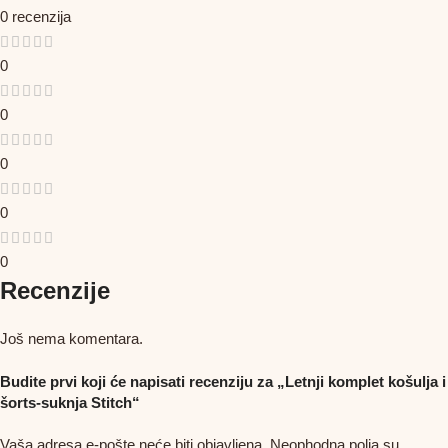
0 recenzija
0
0
0
0
0
Recenzije
Još nema komentara.
Budite prvi koji će napisati recenziju za „Letnji komplet košulja i
šorts-suknja Stitch“
Vaša adresa e-pošte neće biti objavljena.
Neophodna polja su