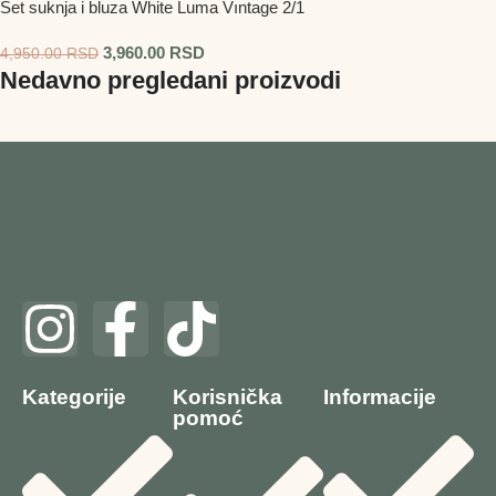
Set suknja i bluza White Luma Vıntage 2/1
3,960.00
RSD
4,950.00
RSD
Nedavno pregledani proizvodi
Kategorije
Korisnička
Informacije
pomoć