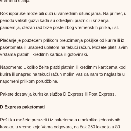
vremenu slanja.
Rok isporuke može biti duži u vanrednim situacijama. Na primer, u
periodu velikih gužvi kada su odredjeni praznici i sniženja,
pandemija, otežan rad brze pošte zbog vremenskih prilika, i sl.
Plaćanje je pouzećem prilikom preuzimanja pošiljke od kurira ili iz
paketomata ili unapred uplatom na tekući račun. Možete platiti svim
vrstama platnih i kreditnih kartica ili gotovinski.
Napomena: Ukoliko želite platiti platnim ili kreditnim karticama kod
kurira ili unapred na tekući račun molim vas da nam to naglasite u
napomeni prilikom porudžbine.
Pakete dostavlja kurirska služba D Express ili Post Express.
D Express paketomati
Pošiljku možete preuzeti i iz paketomata u nekoliko jednostvnih
koraka, u vreme koje Vama odgovara, na čak 250 lokacija u 80