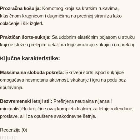
Prozračna košulja:
Komotnog kroja sa kratkim rukavima,
klasičnom kragnicom i dugmićima na prednjoj strani za lako
oblačenje i šik izgled.
Praktičan šorts-suknja:
Sa udobnim elastičnim pojasom u struku
koji ne steže i prelepim detaljima koji simuliraju suknjicu na preklop.
Ključne karakteristike:
Maksimalna sloboda pokreta:
Skriveni šorts ispod suknjice
omogućava nesmetanu aktivnost, skakanje i igru na podu bez
sputavanja.
Bezvremenski letnji stil:
Prefinjena neutralna nijansa i
minimalistički kroj čine ovaj komplet idealnim za letnje rođendane,
proslave, ali i za opuštene svakodnevne šetnje.
Recenzije (0)