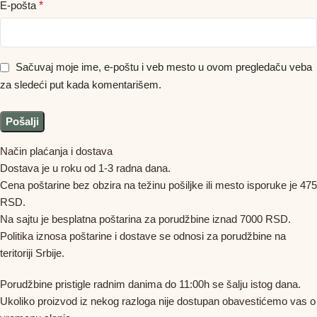
E-pošta
*
Sačuvaj moje ime, e-poštu i veb mesto u ovom pregledaču veba
za sledeći put kada komentarišem.
Način plaćanja i dostava
Dostava je u roku od 1-3 radna dana.
Cena poštarine bez obzira na težinu pošiljke ili mesto isporuke je 475
RSD.
Na sajtu je besplatna poštarina za porudžbine iznad 7000 RSD.
Politika iznosa poštarine i dostave se odnosi za porudžbine na
teritoriji Srbije.
Porudžbine pristigle radnim danima do 11:00h se šalju istog dana.
Ukoliko proizvod iz nekog razloga nije dostupan obavestićemo vas o