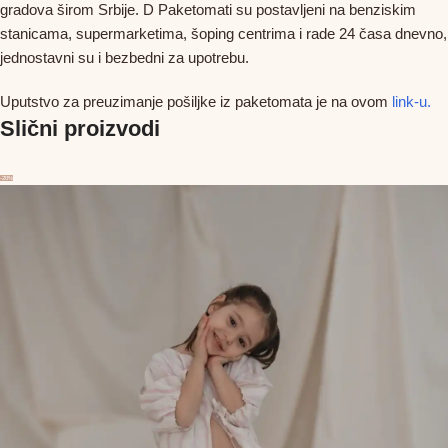
gradova širom Srbije. D Paketomati su postavljeni na benziskim
stanicama, supermarketima, šoping centrima i rade 24 časa dnevno,
jednostavni su i bezbedni za upotrebu.
Uputstvo za preuzimanje pošiljke iz paketomata je na ovom
link-u.
Slični proizvodi
-20%