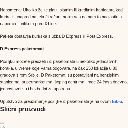
Napomena: Ukoliko želite platiti platnim ili kreditnim karticama kod
kurira ili unapred na tekući račun molim vas da nam to naglasite u
napomeni prilikom porudžbine.
Pakete dostavlja kurirska služba D Express ili Post Express.
D Express paketomati
Pošiljku možete preuzeti i iz paketomata u nekoliko jednostvnih
koraka, u vreme koje Vama odgovara, na čak 250 lokacija u 80
gradova širom Srbije. D Paketomati su postavljeni na benziskim
stanicama, supermarketima, šoping centrima i rade 24 časa dnevno,
jednostavni su i bezbedni za upotrebu.
Uputstvo za preuzimanje pošiljke iz paketomata je na ovom
link-u.
Slični proizvodi
-30%