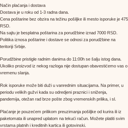
Način plaćanja i dostava
Dostava je u roku od 1-3 radna dana.
Cena poštarine bez obzira na težinu pošiljke ili mesto isporuke je 475
RSD.
Na sajtu je besplatna poštarina za porudžbine iznad 7000 RSD.
Politika iznosa poštarine i dostave se odnosi za porudžbine na
teritoriji Srbije.
Porudžbine pristigle radnim danima do 11:00h se šalju istog dana.
Ukoliko proizvod iz nekog razloga nije dostupan obavestićemo vas o
vremenu slanja.
Rok isporuke može biti duži u vanrednim situacijama. Na primer, u
periodu velikih gužvi kada su odredjeni praznici i sniženja,
pandemija, otežan rad brze pošte zbog vremenskih prilika, i sl.
Plaćanje je pouzećem prilikom preuzimanja pošiljke od kurira ili iz
paketomata ili unapred uplatom na tekući račun. Možete platiti svim
vrstama platnih i kreditnih kartica ili gotovinski.