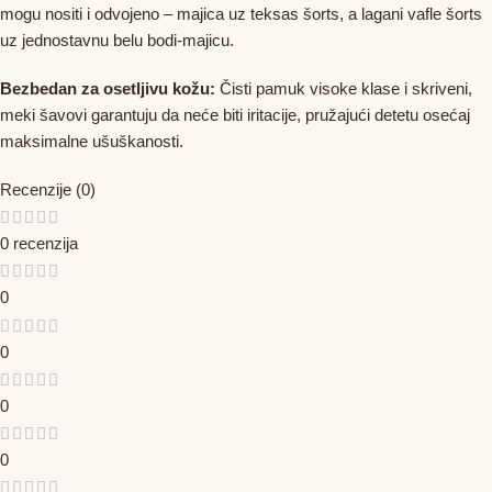
mogu nositi i odvojeno – majica uz teksas šorts, a lagani vafle šorts
uz jednostavnu belu bodi-majicu.
Bezbedan za osetljivu kožu:
Čisti pamuk visoke klase i skriveni,
meki šavovi garantuju da neće biti iritacije, pružajući detetu osećaj
maksimalne ušuškanosti.
Recenzije (0)
0 recenzija
0
0
0
0