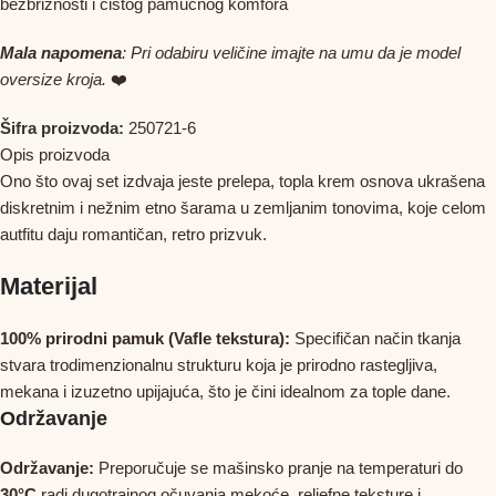
bezbrižnosti i čistog pamučnog komfora
Mala napomena
: Pri odabiru veličine imajte na umu da je model
oversize kroja.
❤️
Šifra proizvoda:
250721-6
Opis proizvoda
Ono što ovaj set izdvaja jeste prelepa, topla krem osnova ukrašena
diskretnim i nežnim etno šarama u zemljanim tonovima, koje celom
autfitu daju romantičan, retro prizvuk.
Materijal
100% prirodni pamuk (Vafle tekstura):
Specifičan način tkanja
stvara trodimenzionalnu strukturu koja je prirodno rastegljiva,
mekana i izuzetno upijajuća, što je čini idealnom za tople dane.
Održavanje
Održavanje:
Preporučuje se mašinsko pranje na temperaturi do
30°C
radi dugotrajnog očuvanja mekoće, reljefne teksture i