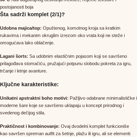
postojanosti boja
Šta sadrži komplet (2/1)?
Udobna majica/top:
Opuštenog, komotnog kroja sa kratkim
rukavima i mekanim okruglim izrezom oko vrata koji ne steže i
omogućava lako oblačenje.
Lagani šorts:
Sa udobnim elastičnim pojasom koji se savršeno
prilagođava stomačiću, pružajući potpunu slobodu pokreta za igru,
trčanje i letnje avanture.
Ključne karakteristike:
Unikatni apstraktni boho motivi:
Pažljivo odabrane minimalističke i
moderne šare koje se savršeno uklapaju u koncept prirodnog i
svedenog dečijog stila.
Praktičnost i kombinovanje:
Ovaj dvodelni komplet funkcioniše
kao savršen spreman autfit za šetnje, plažu ili igru, ali se elementi