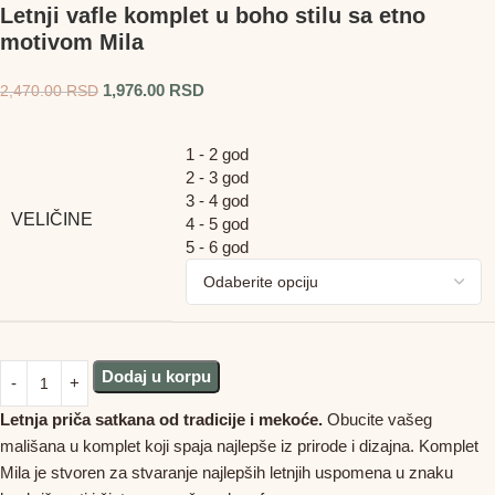
Letnji vafle komplet u boho stilu sa etno
motivom Mila
1,976.00
RSD
2,470.00
RSD
1 - 2 god
2 - 3 god
3 - 4 god
VELIČINE
4 - 5 god
5 - 6 god
Dodaj u korpu
Letnja priča satkana od tradicije i mekoće.
Obucite vašeg
mališana u komplet koji spaja najlepše iz prirode i dizajna. Komplet
Mila je stvoren za stvaranje najlepših letnjih uspomena u znaku