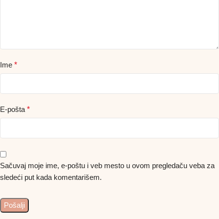
Ime
*
E-pošta
*
Sačuvaj moje ime, e-poštu i veb mesto u ovom pregledaču veba za
sledeći put kada komentarišem.