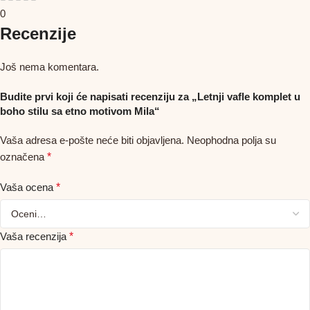
0
Recenzije
Još nema komentara.
Budite prvi koji će napisati recenziju za „Letnji vafle komplet u
boho stilu sa etno motivom Mila“
Vaša adresa e-pošte neće biti objavljena.
Neophodna polja su
označena
*
Vaša ocena
*
Vaša recenzija
*