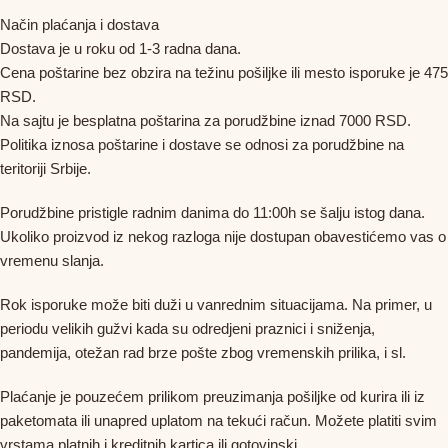
Način plaćanja i dostava
Dostava je u roku od 1-3 radna dana.
Cena poštarine bez obzira na težinu pošiljke ili mesto isporuke je 475
RSD.
Na sajtu je besplatna poštarina za porudžbine iznad 7000 RSD.
Politika iznosa poštarine i dostave se odnosi za porudžbine na
teritoriji Srbije.
Porudžbine pristigle radnim danima do 11:00h se šalju istog dana.
Ukoliko proizvod iz nekog razloga nije dostupan obavestićemo vas o
vremenu slanja.
Rok isporuke može biti duži u vanrednim situacijama. Na primer, u
periodu velikih gužvi kada su odredjeni praznici i sniženja,
pandemija, otežan rad brze pošte zbog vremenskih prilika, i sl.
Plaćanje je pouzećem prilikom preuzimanja pošiljke od kurira ili iz
paketomata ili unapred uplatom na tekući račun. Možete platiti svim
vrstama platnih i kreditnih kartica ili gotovinski.