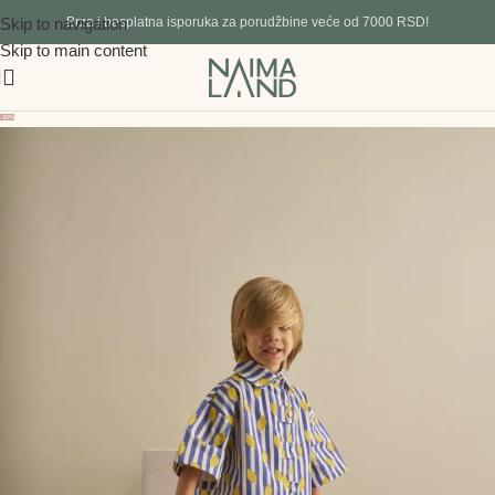
Skip to navigation
Brza i besplatna isporuka za porudžbine veće od 7000 RSD!
Skip to main content
-30%