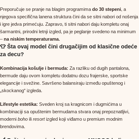
Preporučuje se pranje na blagim programima
do 30 stepeni
, a
njegova specifična lanena struktura čini da se sitni nabori od nošenja
i igre jedva primećuju. Zapravo, ti sitni nabori daju kompletu onaj
šarmantni, prirodni letnji izgled, pa je peglanje svedeno na minimum
–
na niskim temperaturama.
👕 Šta ovaj model čini drugačijim od klasične odeće
za decu?
Kombinacija košulje i bermuda:
Za razliku od dugih pantalona,
bermude daju ovom kompletu dodatnu dozu frajerske, sportske
elegancije i svežine. Savršeno balansiraju između opuštenog i
„skockanog“ izgleda.
Lifestyle estetika:
Sveden kroj sa kragnicom i dugmićima u
kombinaciji sa opuštenim bermudama stvara onaj prepoznatljivi,
moderni
boho
ili
resort
izgled koji viđamo u premium modnim
brendovima.