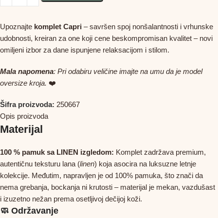
Upoznajte
komplet Capri
– savršen spoj nonšalantnosti i vrhunske
udobnosti,
kreiran za one koji cene beskompromisan kvalitet – n
ovi
omiljeni izbor za dane ispunjene relaksacijom i stilom.
Mala napomena
: Pri odabiru veličine imajte na umu da je model
oversize kroja.
❤️
Šifra proizvoda:
250667
Opis proizvoda
Materijal
100 % pamuk sa LINEN izgledom:
Komplet zadržava premium,
autentičnu teksturu lana (
linen
) koja asocira na luksuzne letnje
kolekcije. Međutim, napravljen je od 100% pamuka, što znači da
nema grebanja, bockanja ni krutosti – materijal je mekan, vazdušast
i izuzetno nežan prema osetljivoj dečijoj koži.
🧼 Održavanje