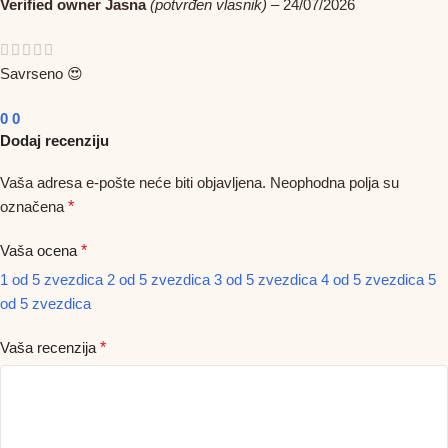
Verified owner
Jasna
(potvrđen vlasnik)
–
24/07/2026
Savrseno 😍
0
0
Dodaj recenziju
Vaša adresa e-pošte neće biti objavljena.
Neophodna polja su
označena
*
Vaša ocena
*
1 od 5 zvezdica
2 od 5 zvezdica
3 od 5 zvezdica
4 od 5 zvezdica
5
od 5 zvezdica
Vaša recenzija
*