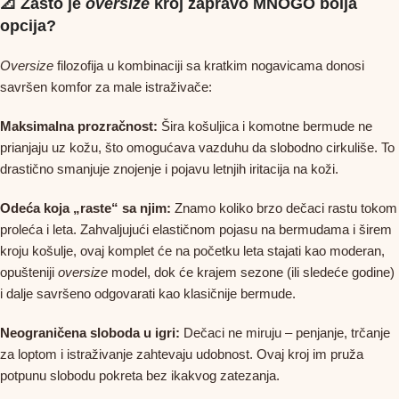
📐 Zašto je
oversize
kroj zapravo MNOGO bolja
opcija?
Oversize
filozofija u kombinaciji sa kratkim nogavicama donosi
savršen komfor za male istraživače:
Maksimalna prozračnost:
Šira košuljica i komotne bermude ne
prianjaju uz kožu, što omogućava vazduhu da slobodno cirkuliše. To
drastično smanjuje znojenje i pojavu letnjih iritacija na koži.
Odeća koja „raste“ sa njim:
Znamo koliko brzo dečaci rastu tokom
proleća i leta. Zahvaljujući elastičnom pojasu na bermudama i širem
kroju košulje, ovaj komplet će na početku leta stajati kao moderan,
opušteniji
oversize
model, dok će krajem sezone (ili sledeće godine)
i dalje savršeno odgovarati kao klasičnije bermude.
Neograničena sloboda u igri:
Dečaci ne miruju – penjanje, trčanje
za loptom i istraživanje zahtevaju udobnost. Ovaj kroj im pruža
potpunu slobodu pokreta bez ikakvog zatezanja.