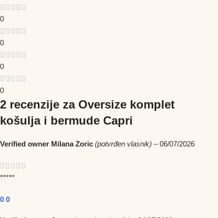
0
0
0
0
2 recenzije za
Oversize komplet
košulja i bermude Capri
Verified owner
Milana Zoric
(potvrđen vlasnik)
–
06/07/2026
*****
0
0