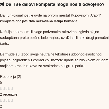
🔀 Da li se delovi kompleta mogu nositi odvojeno?
Da, funkcionalnost je ovde na prvom mestu! Kupovinom „Capri“
kompleta dobijate
dva nezavisna letnja komada
:
Košulja sa kratkim ili blago podvrnutim rukavima izgleda sjajno
raskopčana preko obične bele majice, uz džins ili neki drugi pamučni
šorts.
Bermude su, zbog svoje neutralne teksture i udobnog elastičnog
pojasa, najpraktičniji komad koji možete upariti sa bilo kojom drugom
majicom kratkih rukava za svakodnevnu igru u parku.
Recenzije (2)
5
2 recenzije
2