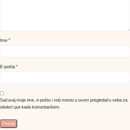
Ime
*
E-pošta
*
Sačuvaj moje ime, e-poštu i veb mesto u ovom pregledaču veba za
sledeći put kada komentarišem.