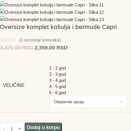
Oversize komplet košulja i bermude Capri
(
2
recenzije korisnika)
3,370.00
RSD
2,359.00
RSD
1 - 2 god
2 - 3 god
3 - 4 god
VELIČINE
4 - 5 god
5 - 6 god
Dodaj u korpu