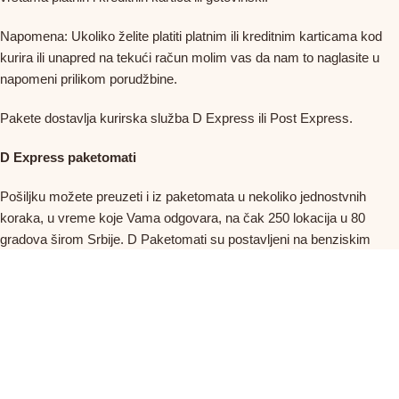
Napomena: Ukoliko želite platiti platnim ili kreditnim karticama kod
kurira ili unapred na tekući račun molim vas da nam to naglasite u
napomeni prilikom porudžbine.
Pakete dostavlja kurirska služba D Express ili Post Express.
D Express paketomati
Pošiljku možete preuzeti i iz paketomata u nekoliko jednostvnih
koraka, u vreme koje Vama odgovara, na čak 250 lokacija u 80
gradova širom Srbije. D Paketomati su postavljeni na benziskim
stanicama, supermarketima, šoping centrima i rade 24 časa dnevno,
jednostavni su i bezbedni za upotrebu.
Uputstvo za preuzimanje pošiljke iz paketomata je na ovom
link-u.