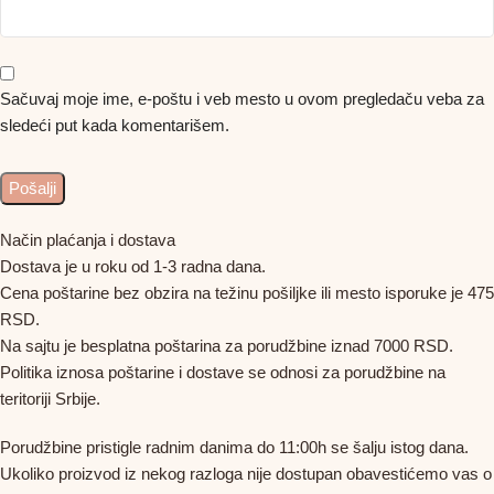
Sačuvaj moje ime, e-poštu i veb mesto u ovom pregledaču veba za
sledeći put kada komentarišem.
Način plaćanja i dostava
Dostava je u roku od 1-3 radna dana.
Cena poštarine bez obzira na težinu pošiljke ili mesto isporuke je 475
RSD.
Na sajtu je besplatna poštarina za porudžbine iznad 7000 RSD.
Politika iznosa poštarine i dostave se odnosi za porudžbine na
teritoriji Srbije.
Porudžbine pristigle radnim danima do 11:00h se šalju istog dana.
Ukoliko proizvod iz nekog razloga nije dostupan obavestićemo vas o