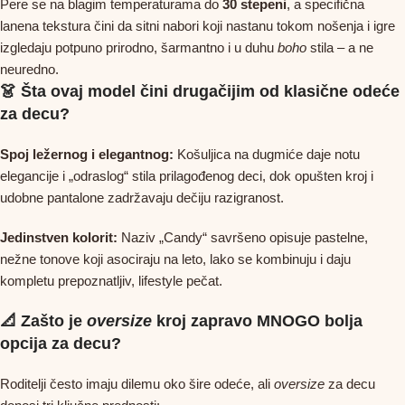
Pere se na blagim temperaturama do
30 stepeni
, a specifična
lanena tekstura čini da sitni nabori koji nastanu tokom nošenja i igre
izgledaju potpuno prirodno, šarmantno i u duhu
boho
stila – a ne
neuredno.
👗 Šta ovaj model čini drugačijim od klasične odeće
za decu?
Spoj ležernog i elegantnog:
Košuljica na dugmiće daje notu
elegancije i „odraslog“ stila prilagođenog deci, dok opušten kroj i
udobne pantalone zadržavaju dečiju razigranost.
Jedinstven kolorit:
Naziv „Candy“ savršeno opisuje pastelne,
nežne tonove koji asociraju na leto, lako se kombinuju i daju
kompletu prepoznatljiv, lifestyle pečat.
📐 Zašto je
oversize
kroj zapravo MNOGO bolja
opcija za decu?
Roditelji često imaju dilemu oko šire odeće, ali
oversize
za decu