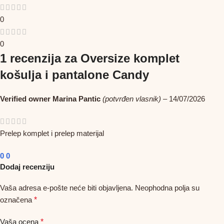
0
0
1 recenzija za
Oversize komplet
košulja i pantalone Candy
Verified owner
Marina Pantic
(potvrđen vlasnik)
–
14/07/2026
Prelep komplet i prelep materijal
0
0
Dodaj recenziju
Vaša adresa e-pošte neće biti objavljena.
Neophodna polja su
označena
*
Vaša ocena
*