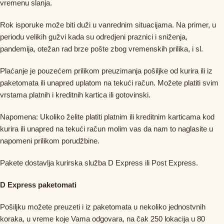
vremenu slanja.
Rok isporuke može biti duži u vanrednim situacijama. Na primer, u
periodu velikih gužvi kada su odredjeni praznici i sniženja,
pandemija, otežan rad brze pošte zbog vremenskih prilika, i sl.
Plaćanje je pouzećem prilikom preuzimanja pošiljke od kurira ili iz
paketomata ili unapred uplatom na tekući račun. Možete platiti svim
vrstama platnih i kreditnih kartica ili gotovinski.
Napomena: Ukoliko želite platiti platnim ili kreditnim karticama kod
kurira ili unapred na tekući račun molim vas da nam to naglasite u
napomeni prilikom porudžbine.
Pakete dostavlja kurirska služba D Express ili Post Express.
D Express paketomati
Pošiljku možete preuzeti i iz paketomata u nekoliko jednostvnih
koraka, u vreme koje Vama odgovara, na čak 250 lokacija u 80