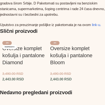
gradova širom Srbije. D Paketomati su postavljeni na benziskim
stanicama, supermarketima, šoping centrima i rade 24 časa dnevno,
jednostavni su i bezbedni za upotrebu.
Uputstvo za preuzimanje pošiljke iz paketomata je na ovom
link-u.
Slični proizvodi
-30%
-30%
Oversize komplet
Oversize komplet
RASPRODATO
košulja i pantalone
košulja i pantalone
Diamond
Bloom
3,490.00
RSD
3,490.00
RSD
2,443.00
RSD
2,443.00
RSD
Nedavno pregledani proizvodi