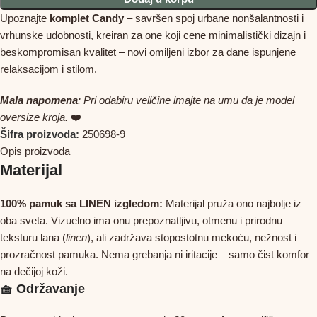
Upoznajte
komplet Candy
– savršen spoj urbane nonšalantnosti i
vrhunske udobnosti,
kreiran za one koji cene minimalistički dizajn i
beskompromisan kvalitet – n
ovi omiljeni izbor za dane ispunjene
relaksacijom i stilom.
Mala napomena
: Pri odabiru veličine imajte na umu da je model
oversize kroja.
❤️
Šifra proizvoda:
250698-9
Opis proizvoda
Materijal
100% pamuk sa LINEN izgledom:
Materijal pruža ono najbolje iz
oba sveta. Vizuelno ima onu prepoznatljivu, otmenu i prirodnu
teksturu lana (
linen
), ali zadržava stopostotnu mekoću, nežnost i
prozračnost pamuka. Nema grebanja ni iritacije – samo čist komfor
na dečijoj koži.
🧺 Održavanje