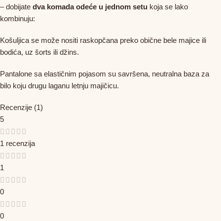
– dobijate
dva komada odeće u jednom setu
koja se lako
kombinuju:
Košuljica se može nositi raskopčana preko obične bele majice ili
bodića, uz šorts ili džins.
Pantalone sa elastičnim pojasom su savršena, neutralna baza za
bilo koju drugu laganu letnju majičicu.
Recenzije (1)
5
1 recenzija
1
0
0