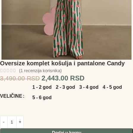
Oversize komplet košulja i pantalone Candy
(
1
recenzija korisnika)
2,443.00
RSD
3,490.00
RSD
1 - 2 god
2 - 3 god
3 - 4 god
4 - 5 god
VELIČINE
5 - 6 god
Dodaj u korpu