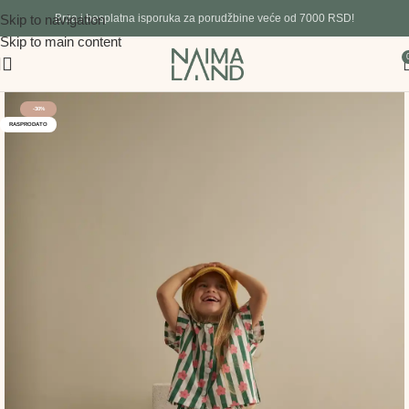
Skip to navigation
Brza i besplatna isporuka za porudžbine veće od 7000 RSD!
Skip to main content
-30%
RASPRODATO