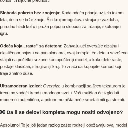
donosi tri ključne prednosti:
Sloboda pokreta bez znojenja:
Kada odeća prianja uz telo tokom
leta, deca se brže znoje. Širi kroj omogućava strujanje vazduha,
prirodno hladi kožu i pruža potpunu slobodu za trčanje, skakanje i
igru.
Odeća koja „raste“ sa detetom:
Zahvaljujući
oversize
dizajnu i
elastičnom pojasu na pantalonama, ovaj komplet će detetu savršeno
stajati na početku sezone kao opušteniji model, a kako dete raste,
postaje klasičan, strugiraniji kroj. To znači da kupujete komad koji
traje znatno duže.
Ultramoderan izgled:
Oversize
u kombinaciji sa
linen
teksturom je
trenutno vodeći trend u modnom svetu. Vaš mališan će izgledati
moderno i autentično, a pritom mu ništa neće smetati niti ga stezati.
🔀 Da li se delovi kompleta mogu nositi odvojeno?
Apsolutno! To je još jedan razlog zašto roditelji obožavaju ovaj model