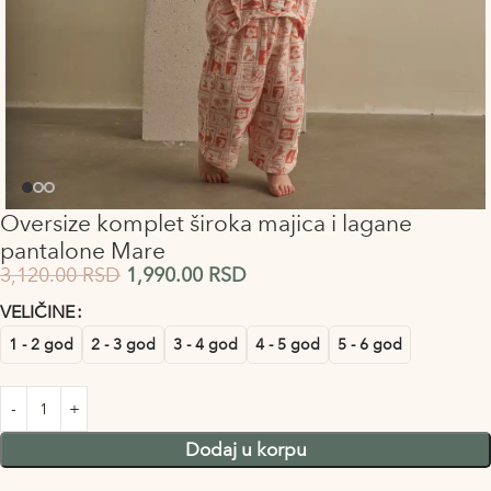
Oversize komplet široka majica i lagane
pantalone Mare
3,120.00
RSD
1,990.00
RSD
VELIČINE
Alternative:
1 - 2 god
2 - 3 god
3 - 4 god
4 - 5 god
5 - 6 god
Dodaj u korpu