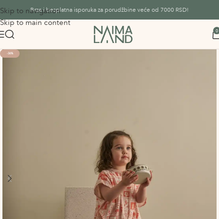
Skip to navigation
Brza i besplatna isporuka za porudžbine veće od 7000 RSD!
Skip to main content
0
-36%