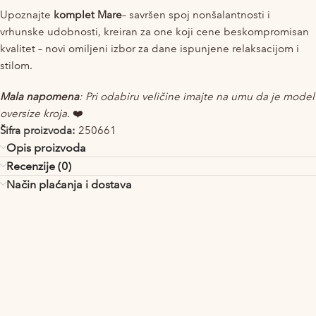
Upoznajte
komplet Mare
– savršen spoj nonšalantnosti i
vrhunske udobnosti,
kreiran za one koji cene beskompromisan
kvalitet – n
ovi omiljeni izbor za dane ispunjene relaksacijom i
stilom.
Mala napomena
: Pri odabiru veličine imajte na umu da je model
oversize kroja.
❤️
Šifra proizvoda:
250661
Opis proizvoda
Recenzije (0)
Način plaćanja i dostava