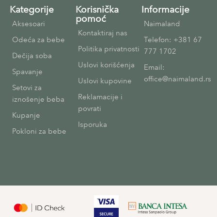
Kategorije
Korisnička
Informacije
pomoć
Aksesoari
Naimaland
Kontaktiraj nas
Odeća za bebe
Telefon: +381 67
Politika privatnosti
777 1702
Dečija soba
Uslovi korišćenja
Email:
Spavanje
office@naimaland.rs
Uslovi kupovine
Setovi za
Reklamacije i
iznošenje beba
povrati
Kupanje
Isporuka
Pokloni za bebe