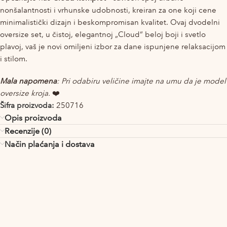
nonšalantnosti i vrhunske udobnosti,
kreiran za one koji cene
minimalistički dizajn i beskompromisan kvalitet.
Ovaj dvodelni
oversize set,
u čistoj,
elegantnoj „Cloud“ beloj boji i svetlo
plavoj,
vaš je novi omiljeni izbor za dane ispunjene relaksacijom
i stilom.
Mala napomena
: Pri odabiru veličine imajte na umu da je model
oversize kroja.
❤️
Šifra proizvoda:
250716
Opis proizvoda
Recenzije (0)
Način plaćanja i dostava