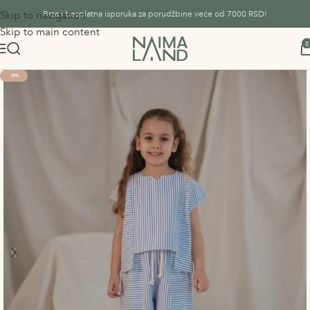
Skip to navigation
Brza i besplatna isporuka za porudžbine veće od 7000 RSD!
Skip to main content
0
-30%