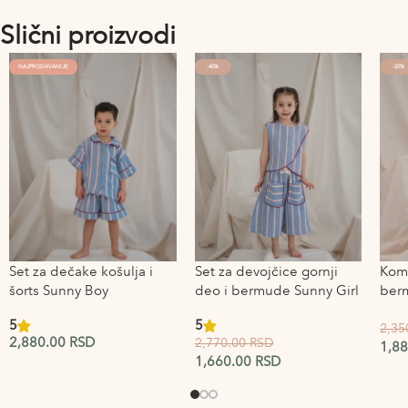
Slični proizvodi
NAJPRODAVANIJE
-40%
-20%
Set za dečake košulja i
Set za devojčice gornji
Komp
šorts Sunny Boy
deo i bermude Sunny Girl
ber
Sum
5
5
2,35
2,880.00
RSD
2,770.00
RSD
1,8
1,660.00
RSD