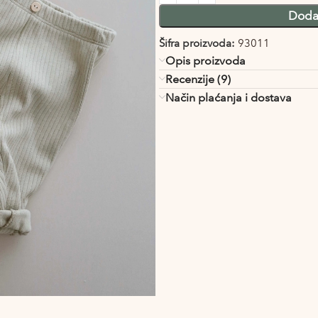
Doda
Šifra proizvoda:
93011
Opis proizvoda
Recenzije (9)
Način plaćanja i dostava