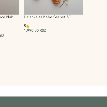
ice Nubi
Helanke za bebe Sea set 3/1
5
1,990.00
RSD
SD