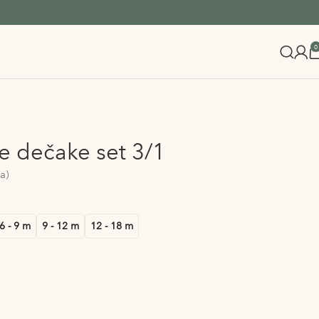
0
e dečake set 3/1
a)
6 - 9 m
9 - 12 m
12 - 18 m