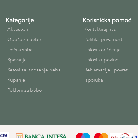
Kategorije
Korisnička pomoć
Aksesoari
Kontaktiraj nas
Odeća za bebe
Politika privatnosti
Dečija soba
Uslovi korišćenja
Spavanje
Uslovi kupovine
Setovi za iznošenje beba
Reklamacije i povrati
Kupanje
Isporuka
Pokloni za bebe