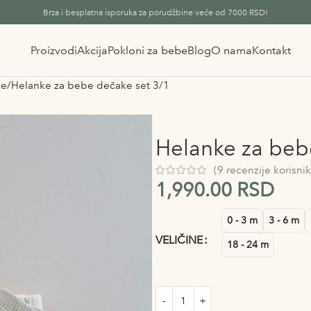
Brza i besplatna isporuka za porudžbine veće od 7000 RSD!
Proizvodi
Akcija
Pokloni za bebe
Blog
O nama
Kontakt
ke
Helanke za bebe dečake set 3/1
Helanke za beb
(
9
recenzije korisnik
1,990.00
RSD
Alternative:
0 - 3 m
3 - 6 m
VELIČINE
18 - 24 m