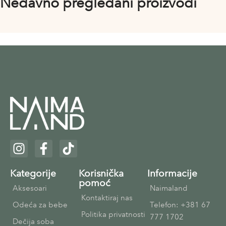
Nedavno pregledani proizvodi
Kategorije
Korisnička
Informacije
pomoć
Aksesoari
Naimaland
Kontaktiraj nas
Odeća za bebe
Telefon: +381 67
Politika privatnosti
777 1702
Dečija soba