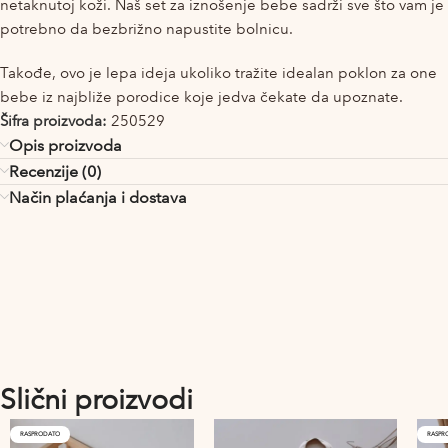
netaknutoj koži. Naš set za iznošenje bebe sadrži sve što vam je
potrebno da bezbrižno napustite bolnicu.
Takođe, ovo je lepa ideja ukoliko tražite idealan poklon za one
bebe iz najbliže porodice koje jedva čekate da upoznate.
Šifra proizvoda:
250529
Opis proizvoda
Recenzije (0)
Način plaćanja i dostava
Slični proizvodi
RASPRODATO
RASPR