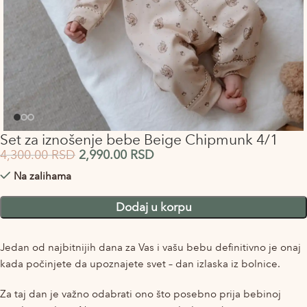
Set za iznošenje bebe Beige Chipmunk 4/1
4,300.00
RSD
2,990.00
RSD
Na zalihama
Alternative:
Dodaj u korpu
Jedan od najbitnijih dana za Vas i vašu bebu definitivno je onaj
kada počinjete da upoznajete svet – dan izlaska iz bolnice.
Za taj dan je važno odabrati ono što posebno prija bebinoj