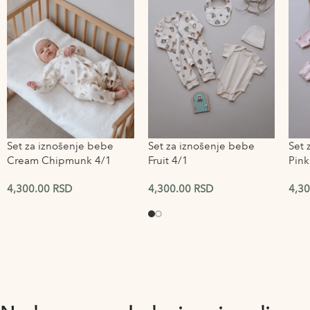
Set za iznošenje bebe
Set za iznošenje bebe
Set 
Cream Chipmunk 4/1
Fruit 4/1
Pin
4,300.00
RSD
4,300.00
RSD
4,3