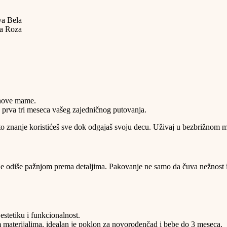
Bela
Roza
 nove mame.
u prva tri meseca vašeg zajedničnog putovanja.
to znanje koristićeš sve dok odgajaš svoju decu. Uživaj u bezbrižnom maj
 odiše pažnjom prema detaljima. Pakovanje ne samo da čuva nežnost i 
stetiku i funkcionalnost.
m materijalima, idealan je poklon za novorođenčad i bebe do 3 meseca.