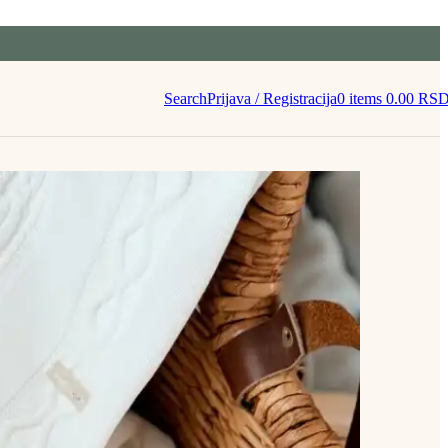
Search
Prijava / Registracija
0
items
0.00
RS