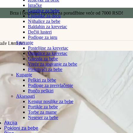
Igračke
Guralice za bebe
Brza i besplatna isporuka za porudžbine veće od 7000 RSD!
Ljuljaške za decu
Njihalice za bebe
Baldahin za krevetac
Dečiji lusteri
Podloge za igru
Spavanje
otaže Lumi 8/1
Posteljine za krevetac
Ogradice za krevetac
Gnezda za bebe
Vreće za spavanje za bebe
Prekrivači za bebe
Kupanje
Peškiri za bebe
Podloge za presvlačenje
Pončo peškiri
Aksesoari
Kengur nosiljke za bebe
Portikle za bebe
Torbe za mame
Neseser za bebe
Akcija
Pokloni za bebe