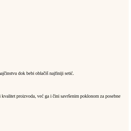
činstvu dok bebi oblačiš najfiniji setić.
kvalitet proizvoda, već ga i čini savršenim poklonom za posebne