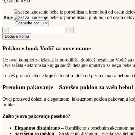
9,320.00
RSD
Boje
Dodaj u korpu
Poklon e-book Vodič za nove mame
Uz ovaj komplet za izlazak iz porodilišta dobićeš besplatan Vodič za
Ova sažeta elektronska knjiga sadrži detaljno uputstvo za negu bebe 
Tu ćeš pronaći lekcije koje će ti dobro doći od prvih dana sa bebom i 
Premium pakovanje – Savršen poklon za vašu bebu!
Ovaj proizvod dolazi u elegantnom, luksuznom poklon pakovanju koje
prilike.
Zašto je ovo pakovanje posebno?
Elegantno dizajnirano
– Osmišljeno s posebnim akcentom na e
Savršeno za poklon
– Sa stilskim dizajnom i visokokvalitetni