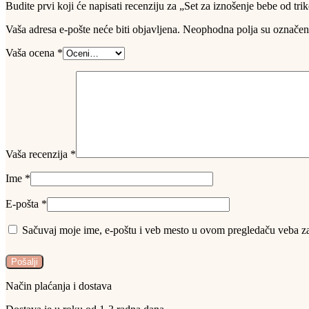
Budite prvi koji će napisati recenziju za „Set za iznošenje bebe od tr
Vaša adresa e-pošte neće biti objavljena.
Neophodna polja su označe
Vaša ocena
*
Vaša recenzija
*
Ime
*
E-pošta
*
Sačuvaj moje ime, e-poštu i veb mesto u ovom pregledaču veba za
Način plaćanja i dostava