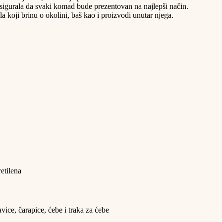
osigurala da svaki komad bude prezentovan na najlepši način.
 koji brinu o okolini, baš kao i proizvodi unutar njega.
etilena
ce, čarapice, ćebe i traka za ćebe