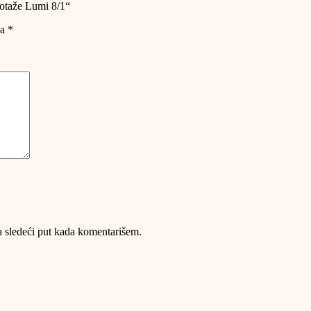
ikotaže Lumi 8/1“
na
*
 sledeći put kada komentarišem.