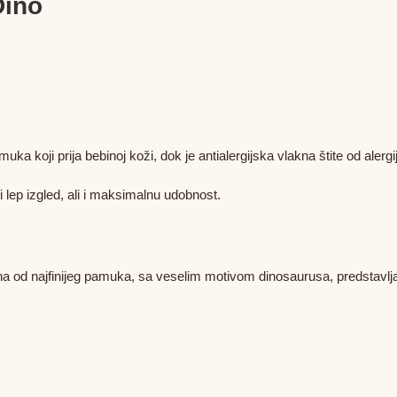
Dino
a koji prija bebinoj koži, dok je antialergijska vlakna štite od alergije
i lep izgled, ali i maksimalnu udobnost.
ena od najfinijeg pamuka, sa veselim motivom dinosaurusa, predstavlja s