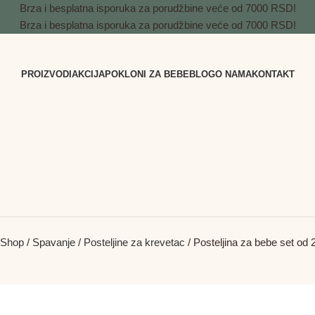
Brza i besplatna isporuka za porudžbine veće od 7000 RSD!
Brza i besplatna isporuka za porudžbine veće od 7000 RSD!
PROIZVODI
AKCIJA
POKLONI ZA BEBE
BLOG
O NAMA
KONTAKT
Shop
Spavanje
Posteljine za krevetac
Posteljina za bebe set od 