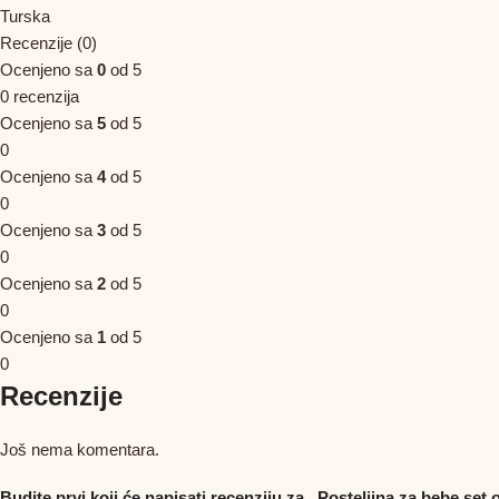
Turska
Recenzije (0)
Ocenjeno sa
0
od 5
0 recenzija
Ocenjeno sa
5
od 5
0
Ocenjeno sa
4
od 5
0
Ocenjeno sa
3
od 5
0
Ocenjeno sa
2
od 5
0
Ocenjeno sa
1
od 5
0
Recenzije
Još nema komentara.
Budite prvi koji će napisati recenziju za „Posteljina za bebe set 