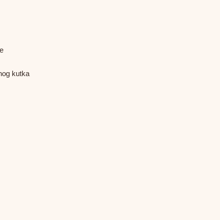
je
nog kutka