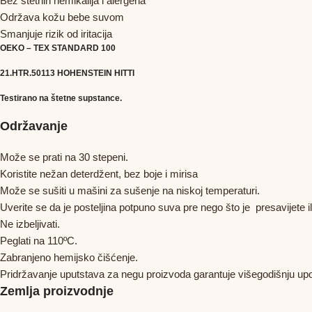
Bez štetnih hemikalija i alergena
Održava kožu bebe suvom
Smanjuje rizik od iritacija
OEKO – TEX STANDARD 100
21.HTR.50113 HOHENSTEIN HITTI
Testirano na štetne supstance.
Održavanje
Može se prati na 30 stepeni.
Koristite nežan deterdžent, bez boje i mirisa
Može se sušiti u mašini za sušenje na niskoj temperaturi.
Uverite se da je posteljina potpuno suva pre nego što je presavijete il
Ne izbeljivati.
Peglati na 110ºC.
Zabranjeno hemijsko čišćenje.
Pridržavanje uputstava za negu proizvoda garantuje višegodišnju upo
Zemlja proizvodnje