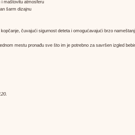
u i maštovitu atmosferu
tan šarm dizajnu
o kopčanje, čuvajući sigurnost deteta i omogućavajući brzo nameštan
 jednom mestu pronađu sve što im je potrebno za savršen izgled bebi
120.