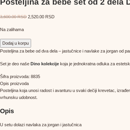
Posteljina za bebe set od 2 dela 
3,600.00
RSD
2,520.00
RSD
Na zalihama
Dodaj u korpu
Posteljina za bebe od dva dela – jastučnice i navlake za jorgan od pamuk
Set je deo naše
Dino kolekcije
koja je jednokratna odluka za estetsk
Šifra proizvoda:
8835
Opis proizvoda
Posteljina koja unosi radost i avanturu u svaki dečiji krevetac, izrađ
vrhunsku udobnost.
Opis
U setu dolazi navlaka za jorgan i jastučnica