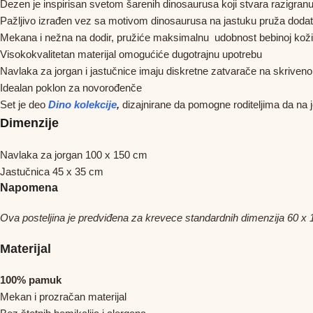
Dezen je inspirisan svetom šarenih dinosaurusa koji stvara razigran
Pažljivo izrađen vez sa motivom dinosaurusa na jastuku pruža doda
Mekana i nežna na dodir, pružiće maksimalnu udobnost bebinoj koži
Visokokvalitetan materijal omogućiće dugotrajnu upotrebu
Navlaka za jorgan i jastučnice imaju diskretne zatvarače na skriven
Idealan poklon za novorođenče
Set je deo
Dino kolekcije
,
dizajnirane da pomogne roditeljima da na
Dimenzije
Navlaka za jorgan 100 x 150 cm
Jastučnica 45 x 35 cm
Napomena
Ova posteljina je predviđena za krevece standardnih dimenzija 60 x 
Materijal
100% pamuk
Mekan i prozračan materijal