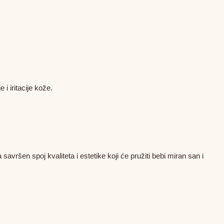
 i iritacije kože.
avršen spoj kvaliteta i estetike koji će pružiti bebi miran san i