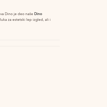
ova Dino je deo naše
Dino
uka za estetski lep izgled, ali i