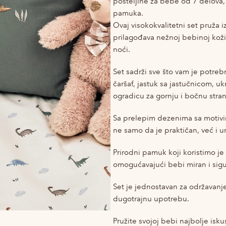
posteljine za bebe od 7 delova
pamuka.
Ovaj visokokvalitetni set pruža 
prilagođava nežnoj bebinoj koži
noći.
Set sadrži sve što vam je potreb
čaršaf, jastuk sa jastučnicom, uk
ogradicu za gornju i bočnu stran
Sa prelepim dezenima sa motivim
ne samo da je praktičan, već i u
Prirodni pamuk koji koristimo je
omogućavajući bebi miran i sigu
Set je jednostavan za održavanje 
dugotrajnu upotrebu.
Pružite svojoj bebi najbolje isku