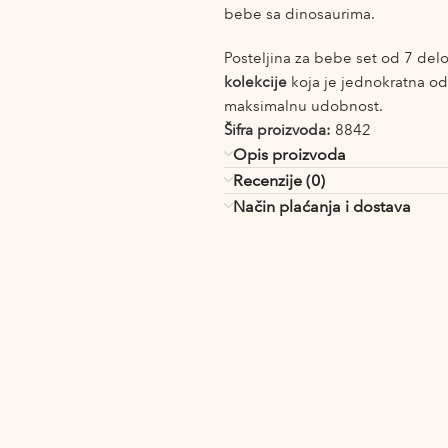
bebe sa dinosaurima.
Posteljina za bebe set od 7 del
kolekcije
koja je jednokratna odl
maksimalnu udobnost.
Šifra proizvoda:
8842
Opis proizvoda
Recenzije (0)
Način plaćanja i dostava