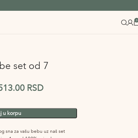
0
ebe set od 7
513.00
RSD
j u korpu
nog sna za vašu bebu uz naš set