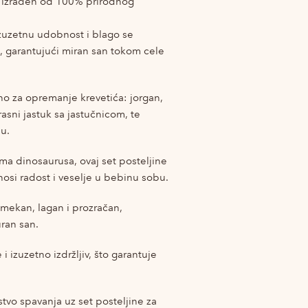
, izrađen od 100% prirodnog
izuzetnu udobnost i blago se
, garantujući miran san tokom cele
no za opremanje krevetića: jorgan,
rasni jastuk sa jastučnicom, te
u.
a dinosaurusa, ovaj set posteljine
nosi radost i veselje u bebinu sobu.
 mekan, lagan i prozračan,
ran san.
i izuzetno izdržljiv, što garantuje
stvo spavanja uz set posteljine za