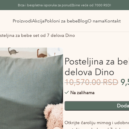
Brza i besplatna isporuka za porudžbine veće od 7000 RSD!
Proizvodi
Akcija
Pokloni za bebe
Blog
O nama
Kontakt
steljina za bebe set od 7 delova Dino
Posteljina za b
delova Dino
10,570.00
RSD
9,
Na zalihama
Alternative:
Doda
Otkrijte čaroliju mirnog i udob