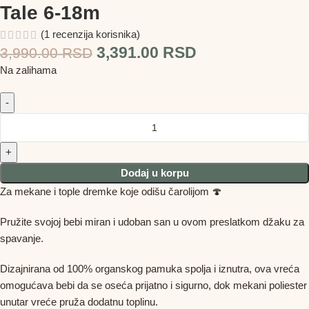
Tale 6-18m
(
1
recenzija korisnika)
3,391.00
RSD
3,990.00
RSD
Na zalihama
Dodaj u korpu
Za mekane i tople dremke koje odišu čarolijom 🍄
Pružite svojoj bebi miran i udoban san u ovom preslatkom džaku za
spavanje.
Dizajnirana od 100% organskog pamuka spolja i iznutra, ova vreća
omogućava bebi da se oseća prijatno i sigurno, dok mekani poliester
unutar vreće pruža dodatnu toplinu.