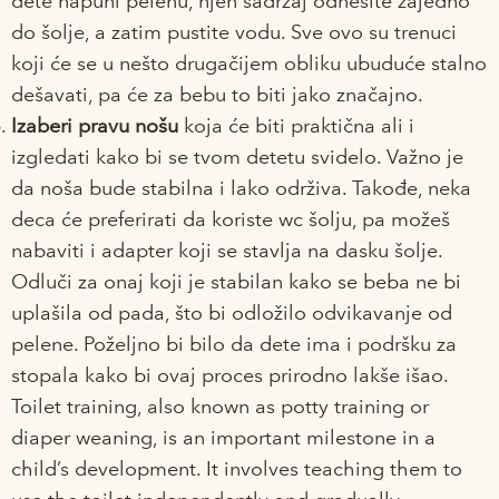
dete napuni pelenu, njen sadržaj odnesite zajedno
do šolje, a zatim pustite vodu. Sve ovo su trenuci
koji će se u nešto drugačijem obliku ubuduće stalno
dešavati, pa će za bebu to biti jako značajno.
Izaberi pravu nošu
koja će biti praktična ali i
izgledati kako bi se tvom detetu svidelo. Važno je
da noša bude stabilna i lako održiva. Takođe, neka
deca će preferirati da koriste wc šolju, pa možeš
nabaviti i adapter koji se stavlja na dasku šolje.
Odluči za onaj koji je stabilan kako se beba ne bi
uplašila od pada, što bi odložilo odvikavanje od
pelene. Poželjno bi bilo da dete ima i podršku za
stopala kako bi ovaj proces prirodno lakše išao.
Toilet training, also known as potty training or
diaper weaning, is an important milestone in a
child’s development. It involves teaching them to