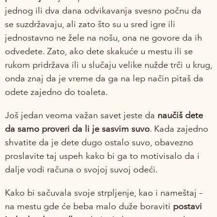
jednog ili dva dana odvikavanja svesno počnu da
se suzdržavaju, ali zato što su u sred igre ili
jednostavno ne žele na nošu, ona ne govore da ih
odvedete. Zato, ako dete skakuće u mestu ili se
rukom pridržava ili u slučaju velike nužde trči u krug,
onda znaj da je vreme da ga na lep način pitaš da
odete zajedno do toaleta.
Još jedan veoma važan savet jeste da
naučiš dete
da samo proveri da li je sasvim suvo
. Kada zajedno
shvatite da je dete dugo ostalo suvo, obavezno
proslavite taj uspeh kako bi ga to motivisalo da i
dalje vodi računa o svojoj suvoj odeći.
Kako bi sačuvala svoje strpljenje, kao i nameštaj –
na mestu gde će beba malo duže boraviti
postavi