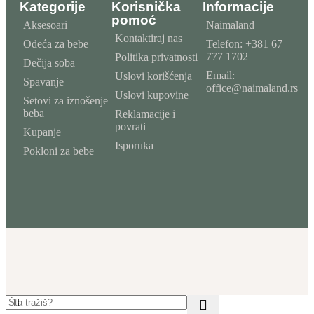
Kategorije
Korisnička
Informacije
pomoć
Aksesoari
Naimaland
Kontaktiraj nas
Odeća za bebe
Telefon: +381 67
777 1702
Politika privatnosti
Dečija soba
Email:
Uslovi korišćenja
Spavanje
office@naimaland.rs
Uslovi kupovine
Setovi za iznošenje
beba
Reklamacije i
povrati
Kupanje
Isporuka
Pokloni za bebe