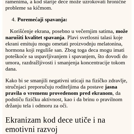
ramenima, a kod starije dece može uzrokovati hronične
probleme sa kičmom.
Poremećaji spavanja:
Korišćenje ekrana, posebno u večernjim satima,
može
narušiti kvalitet spavanja
. Plavi svetlosni talasi koje
ekrani emituju mogu ometati proizvodnju melatonina,
hormona koji reguliše san. Zbog toga deca mogu imati
poteškoće sa uspavljivanjem i spavanjem, što dovodi do
umora, razdražljivosti i smanjenja koncentracije tokom
dana.
Kako bi se smanjili negativni uticaji na fizičko zdravlje,
stručnjaci preporučuju roditeljima da postave
jasna
pravila o vremenu provedenom pred ekranom
, da
podstiču fizičku aktivnost, kao i da brinu o pravilnom
držanju tela i odmoru za oči.
Ekranizam kod dece utiče i na
emotivni razvoj