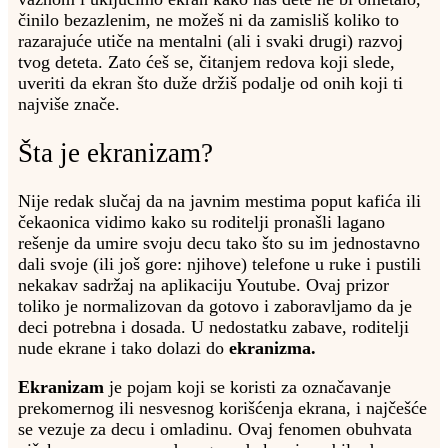
činilo bezazlenim, ne možeš ni da zamisliš koliko to
razarajuće utiče na mentalni (ali i svaki drugi) razvoj
tvog deteta. Zato ćeš se, čitanjem redova koji slede,
uveriti da ekran što duže držiš podalje od onih koji ti
najviše znače.
Šta je ekranizam?
Nije redak slučaj da na javnim mestima poput kafića ili
čekaonica vidimo kako su roditelji pronašli lagano
rešenje da umire svoju decu tako što su im jednostavno
dali svoje (ili još gore: njihove) telefone u ruke i pustili
nekakav sadržaj na aplikaciju Youtube. Ovaj prizor
toliko je normalizovan da gotovo i zaboravljamo da je
deci potrebna i dosada. U nedostatku zabave, roditelji
nude ekrane i tako dolazi do
ekranizma.
Ekranizam
je pojam koji se koristi za označavanje
prekomernog ili nesvesnog korišćenja ekrana, i najčešće
se vezuje za decu i omladinu. Ovaj fenomen obuhvata