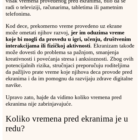
višak vremena provedenog pred ekranima, bilo da se
radi o televiziji, računarima, tabletima ili pametnim
telefonima.
Kod dece, prekomerno vreme provedeno uz ekrane
može ometati njihov razvoj,
jer im oduzima vreme
koje bi mogli da provedu u igri, učenju, društvenim
interakcijama ili fizičkoj aktivnosti
. Ekranizam takođe
može dovesti do problema sa pažnjom, smanjenja
kreativnosti i povećanja stresa i anksioznosti. Zbog ovih
potencijalnih rizika, stručnjaci preporučuju roditeljima
da pažljivo prate vreme koje njihova deca provode pred
ekranima i da im pomognu da razvijaju zdrave digitalne
navike.
Upravo zato, hajde da vidimo koliko vremena pred
ekranima nije zabrinjavajuće.
Koliko vremena pred ekranima je u
redu?