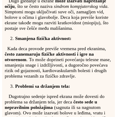
Dugo gledanje u ekrane
može izazvati naprezanje
očiju
, što se često naziva
sindrom kompjuterskog vida
.
Simptomi mogu uključivati suve oči, zamagljen vid,
bolove u očima i glavobolje. Deca koja previše koriste
ekrane takođe mogu razviti kratkovidost (miopiju), što
postaje sve češće među mališanima.
Smanjena fizička aktivnost:
Kada deca provode previše vremena pred ekranima,
često zanemaruju fizičke aktivnosti i igre na
otvorenom
. To može doprineti povećanju telesne mase,
smanjenju snage i izdržljivosti, a dugoročno povećava
rizik od gojaznosti, kardiovaskularnih bolesti i drugih
problema vezanih za fizičko zdravlje.
Problemi sa držanjem tela:
Dugotrajno sedenje ispred ekrana može dovesti do
problema sa držanjem tela, jer deca
često sede u
nepravilnim položajima
(sagnuta ili sa nagnutom
glavom). Ovo može izazvati bolove u leđima, vratu i