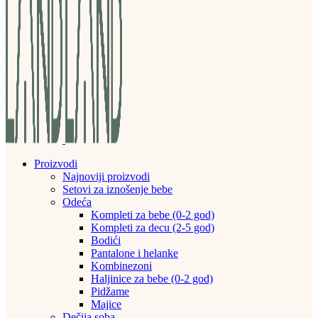
Proizvodi
Najnoviji proizvodi
Setovi za iznošenje bebe
Odeća
Kompleti za bebe (0-2 god)
Kompleti za decu (2-5 god)
Bodići
Pantalone i helanke
Kombinezoni
Haljinice za bebe (0-2 god)
Pidžame
Majice
Dečija soba