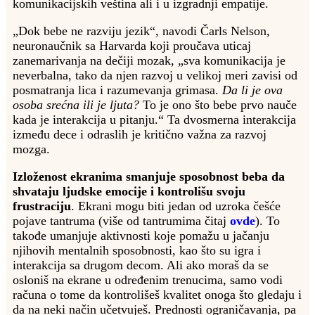
komunikacijskih veština ali i u izgradnji empatije.
„Dok bebe ne razviju jezik“, navodi Čarls Nelson,
neuronaučnik sa Harvarda koji proučava uticaj
zanemarivanja na dečiji mozak, „sva komunikacija je
neverbalna, tako da njen razvoj u velikoj meri zavisi od
posmatranja lica i razumevanja grimasa.
Da li je ova
osoba srećna ili je ljuta?
To je ono što bebe prvo nauče
kada je interakcija u pitanju.“ Ta dvosmerna interakcija
između dece i odraslih je kritično važna za razvoj
mozga.
Izloženost ekranima smanjuje sposobnost beba da
shvataju ljudske emocije i kontrolišu svoju
frustraciju
. Ekrani mogu biti jedan od uzroka češće
pojave tantruma (više od tantrumima čitaj
ovde
). To
takođe umanjuje aktivnosti koje pomažu u jačanju
njihovih mentalnih sposobnosti, kao što su igra i
interakcija sa drugom decom. Ali ako moraš da se
osloniš na ekrane u određenim trenucima, samo vodi
računa o tome da kontrolišeš kvalitet onoga što gledaju i
da na neki način učetvuješ. Prednosti ograničavanja, pa