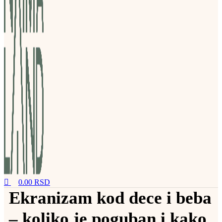
0.00
RSD
Ekranizam kod dece i beba
– koliko je poguban i kako