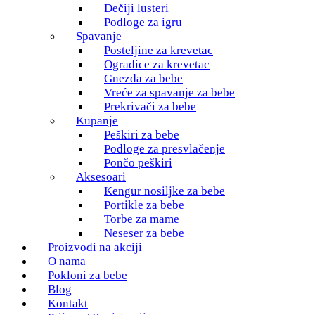
Dečiji lusteri
Podloge za igru
Spavanje
Posteljine za krevetac
Ogradice za krevetac
Gnezda za bebe
Vreće za spavanje za bebe
Prekrivači za bebe
Kupanje
Peškiri za bebe
Podloge za presvlačenje
Pončo peškiri
Aksesoari
Kengur nosiljke za bebe
Portikle za bebe
Torbe za mame
Neseser za bebe
Proizvodi na akciji
O nama
Pokloni za bebe
Blog
Kontakt