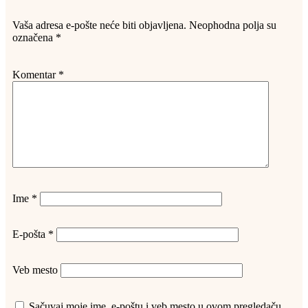
Vaša adresa e-pošte neće biti objavljena.
Neophodna polja su
označena
*
Komentar
*
Ime
*
E-pošta
*
Veb mesto
Sačuvaj moje ime, e-poštu i veb mesto u ovom pregledaču