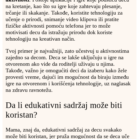
na kretanje, kao što su igre koje zahtevaju plesanje,
trčanje ili skakanje. Takođe, koristite tehnologiju za
učenje o prirodi, snimanje video klipova ili pratite
fizičke aktivnosti pomoću telefona jer to može
motivisati decu da istražuju prirodu dok koriste
tehnologiju na kreativan način.
Tvoj primer je najvažniji, zato učestvuj u aktivnostima
zajedno sa decom. Deca se lakše uključuju u igre na
otvorenom ako vide da roditelji uživaju u njima.
Takođe, važno je omogućiti deci da izaberu kako žele
provesti vreme, dajući im mogućnost da biraju između
igre na otvorenom i korišćenja tehnologije, uz naglasak
na zdravu ravnotežu.
Da li edukativni sadržaj može biti
koristan?
Mama, znaj da, edukativni sadržaj za decu svakako
može biti koristan, jer pruža mogućnost da se deca uče