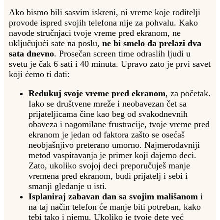
Ako bismo bili sasvim iskreni, ni vreme koje roditelji
provode ispred svojih telefona nije za pohvalu. Kako
navode stručnjaci tvoje vreme pred ekranom, ne
uključujući sate na poslu,
ne bi smelo da prelazi dva
sata dnevno
. Prosečan screen time odraslih ljudi u
svetu je čak 6 sati i 40 minuta. Upravo zato je prvi savet
koji ćemo ti dati:
Redukuj svoje vreme pred ekranom
, za početak.
Iako se društvene mreže i neobavezan čet sa
prijateljicama čine kao beg od svakodnevnih
obaveza i nagomilane frustracije, tvoje vreme pred
ekranom je jedan od faktora zašto se osećaš
neobjašnjivo preterano umorno. Najmerodavniji
metod vaspitavanja je primer koji dajemo deci.
Zato, ukoliko svojoj deci preporučuješ manje
vremena pred ekranom, budi prijatelj i sebi i
smanji gledanje u isti.
Isplaniraj zabavan dan sa svojim mališanom
i
na taj način telefon će manje biti potreban, kako
tebi tako i njemu. Ukoliko je tvoje dete već