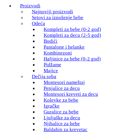
Proizvodi
Najnoviji proizvodi
Setovi za iznošenje bebe
Odeća
Kompleti za bebe (0-2 god)
Kompleti za decu (2-5 god)
Bodići
Pantalone i helanke
Kombinezoni
Haljinice za bebe (0-2 god)
Pidžame
Majice
Dečija soba
Montesori nameštaj
Penjalice za decu
Montesori kreveti za decu
Kolevke za bebe
Igračke
Guralice za bebe
Ljuljaške za decu
Njihalice za bebe
Baldahin za krevetac