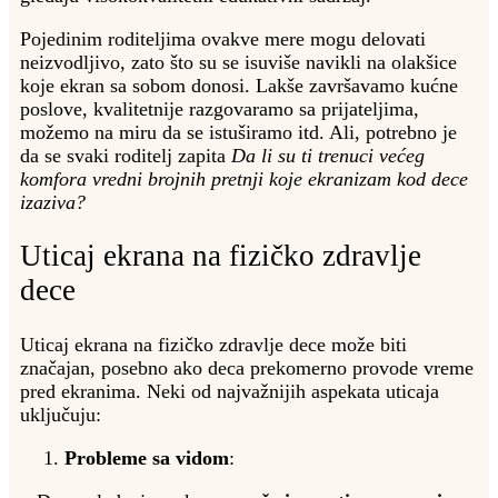
Pojedinim roditeljima ovakve mere mogu delovati
neizvodljivo, zato što su se isuviše navikli na olakšice
koje ekran sa sobom donosi. Lakše završavamo kućne
poslove, kvalitetnije razgovaramo sa prijateljima,
možemo na miru da se istuširamo itd. Ali, potrebno je
da se svaki roditelj zapita
Da li su ti trenuci većeg
komfora vredni brojnih pretnji koje ekranizam kod dece
izaziva?
Uticaj ekrana na fizičko zdravlje
dece
Uticaj ekrana na fizičko zdravlje dece može biti
značajan, posebno ako deca prekomerno provode vreme
pred ekranima. Neki od najvažnijih aspekata uticaja
uključuju:
Probleme sa vidom
: