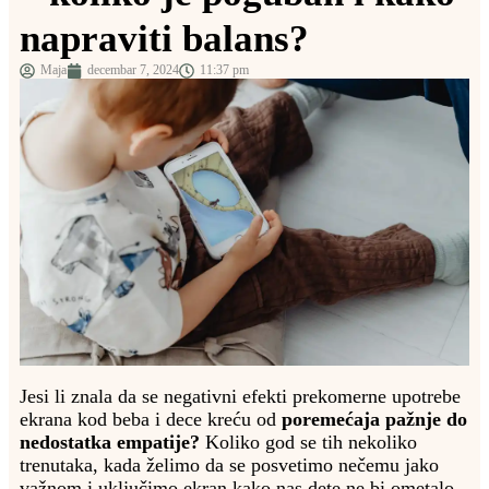
napraviti balans?
Maja
decembar 7, 2024
11:37 pm
Jesi li znala da se negativni efekti prekomerne upotrebe
ekrana kod beba i dece kreću od
poremećaja pažnje do
nedostatka empatije?
Koliko god se tih nekoliko
trenutaka, kada želimo da se posvetimo nečemu jako
važnom i uključimo ekran kako nas dete ne bi ometalo,