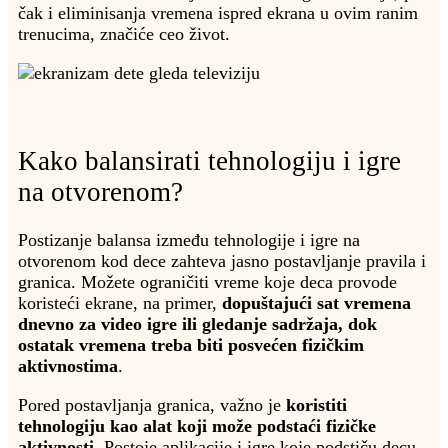
čak i eliminisanja vremena ispred ekrana u ovim ranim
trenucima, značiće ceo život.
Kako balansirati tehnologiju i igre
na otvorenom?
Postizanje balansa između tehnologije i igre na
otvorenom kod dece zahteva jasno postavljanje pravila i
granica. Možete ograničiti vreme koje deca provode
koristeći ekrane, na primer,
dopuštajući sat vremena
dnevno za video igre ili gledanje sadržaja, dok
ostatak vremena treba biti posvećen fizičkim
aktivnostima
.
Pored postavljanja granica, važno je
koristiti
tehnologiju kao alat koji može podstaći fizičke
aktivnosti
. Postoje aplikacije i igre koje podstiču decu