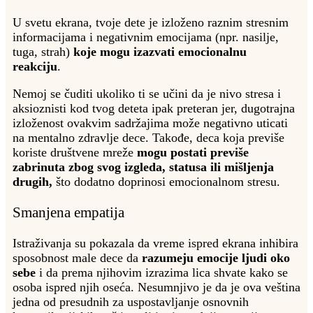
U svetu ekrana, tvoje dete je izloženo raznim stresnim
informacijama i negativnim emocijama (npr. nasilje,
tuga, strah)
koje mogu izazvati emocionalnu
reakciju
.
Nemoj se čuditi ukoliko ti se učini da je nivo stresa i
aksioznisti kod tvog deteta ipak preteran jer, dugotrajna
izloženost ovakvim sadržajima može negativno uticati
na mentalno zdravlje dece. Takođe, deca koja previše
koriste društvene mreže
mogu postati previše
zabrinuta zbog svog izgleda, statusa ili mišljenja
drugih,
što dodatno doprinosi emocionalnom stresu.
Smanjena empatija
Istraživanja su pokazala da vreme ispred ekrana inhibira
sposobnost male dece da
razumeju emocije ljudi oko
sebe
i da prema njihovim izrazima lica shvate kako se
osoba ispred njih oseća. Nesumnjivo je da je ova veština
jedna od presudnih za uspostavljanje osnovnih