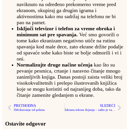
naviknuto na određeno prekomerno vreme pred
ekranom, okupiraj ga drugim igrama i
aktivnostima kako mu sadržaj na telefonu ne bi
pao na pamet.
Isključi televizor i telefon za vreme obroka i
minimum sat pre spavanja.
Već smo govorili o
tome kako ekranizam negativno utiče na rutinu
spavanja kod male dece, zato ekrane držite podalje
od spavaće sobe kako biste se bolje odmorili i vi i
oni.
Normalizujte druge načine učenja
kao što su
pevanje pesmica, crtanje i naravno čitanje mnogo
zanimljivih knjiga. Danas postoji zaista veliki broj
visokokvalitetnih i prelepo ilustrovanih knjižica
koje se mogu koristiti od najranijeg doba, tako da
čitanje zamenite gledanjem u ekrane.
PRETHODNA
SLEDEĆI
Odvikavanje od pelena
Ishrana tokom dojenja – zašto je važna i na šta obratiti pažnju
Ostavite odgovor