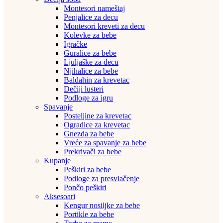
Montesori nameštaj
Penjalice za decu
Montesori kreveti za decu
Kolevke za bebe
Igračke
Guralice za bebe
Ljuljaške za decu
Njihalice za bebe
Baldahin za krevetac
Dečiji lusteri
Podloge za igru
Spavanje
Posteljine za krevetac
Ogradice za krevetac
Gnezda za bebe
Vreće za spavanje za bebe
Prekrivači za bebe
Kupanje
Peškiri za bebe
Podloge za presvlačenje
Pončo peškiri
Aksesoari
Kengur nosiljke za bebe
Portikle za bebe