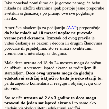
Iako ponekad pomislimo da je gotovo nemoguće bebu
nikada ne izložiti ekranima ipak postoje jasne preporuke
svetskih organizacija po pitanju ove sve pogubnije
navike.
Američka akademija za pedijatriju (
AAP
) preporučuje
da bebe mlađe od 18 meseci uopšte ne provode
vreme pred ekranom
. Izuzetak od ovog pravila je
video ćaskanje sa bakom i dedom ili drugim članovima
porodice ili prijateljima, što se smatra kvalitetnim
vremenom u interakciji sa drugima.
Mala deca uzrasta od 18 do 24 meseca mogu da počnu
da uživaju u vremenu ispred ekrana sa roditeljem ili
starateljem.
Deca ovog uzrasta mogu da gledaju
edukativni sadržaj isključivo kada je neko stariji tu
,
pa da zajedno komentarišu, reaguju i objašnjavaju ono
što vide.
Što se tiče
uzrasta od 2 do 3 godine ta deca mogu
provesti do jedan sat ispred ekrana
i to samo ako
gledaju visokokvalitetni edukativni sadržaj.