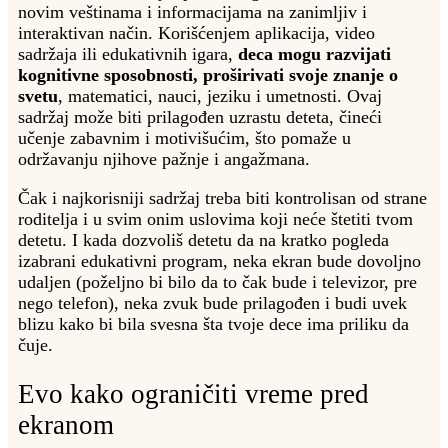
novim veštinama i informacijama na zanimljiv i
interaktivan način. Korišćenjem aplikacija, video
sadržaja ili edukativnih igara,
deca mogu razvijati
kognitivne sposobnosti, proširivati svoje znanje o
svetu
, matematici, nauci, jeziku i umetnosti. Ovaj
sadržaj može biti prilagođen uzrastu deteta, čineći
učenje zabavnim i motivišućim, što pomaže u
održavanju njihove pažnje i angažmana.
Čak i najkorisniji sadržaj treba biti kontrolisan od strane
roditelja i u svim onim uslovima koji neće štetiti tvom
detetu. I kada dozvoliš detetu da na kratko pogleda
izabrani edukativni program, neka ekran bude dovoljno
udaljen (poželjno bi bilo da to čak bude i televizor, pre
nego telefon), neka zvuk bude prilagođen i budi uvek
blizu kako bi bila svesna šta tvoje dece ima priliku da
čuje.
Evo kako ograničiti vreme pred
ekranom