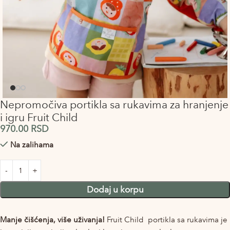
Nepromočiva portikla sa rukavima za hranjenje
i igru Fruit Child
970.00
RSD
Na zalihama
Alternative:
Dodaj u korpu
Manje čišćenja, više uživanja!
Fruit Child portikla sa rukavima je