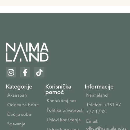
Kategorije
Korisnička
Informacije
pomoć
Aksesoari
Naimaland
Kontaktiraj nas
Odeća za bebe
Telefon: +381 67
Politika privatnosti
777 1702
Dečija soba
Uslovi korišćenja
Email:
Spavanje
office@naimaland.rs
Uslovi kupovine