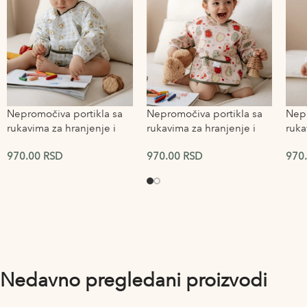
Nepromočiva portikla sa
Nepromočiva portikla sa
Nepr
rukavima za hranjenje i
rukavima za hranjenje i
ruka
igru Avocado
igru Breakfast
igru
970.00
RSD
970.00
RSD
970
Nedavno pregledani proizvodi