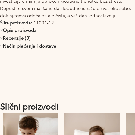
investicija u mirnije obroke i kreativne trenutke bez stresa.
Dopustite svom mališanu da slobodno istražuje svet oko sebe,
dok njegova odeća ostaje čista, a vaš dan jednostavniji.
Šifra proizvoda:
11001-12
Opis proizvoda
Recenzije (0)
Način plaćanja i dostava
Slični proizvodi