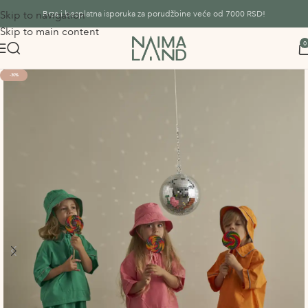
Skip to navigation
Brza i besplatna isporuka za porudžbine veće od 7000 RSD!
Skip to main content
0
-30%