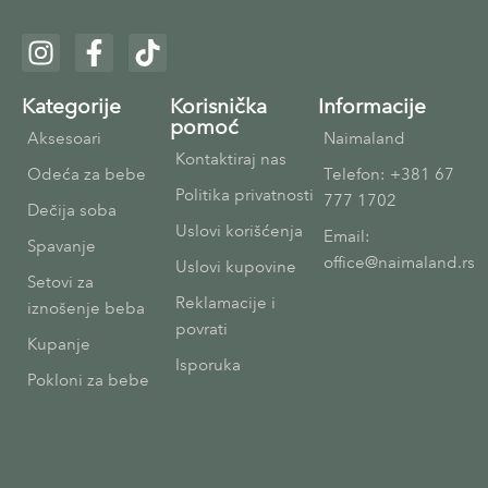
Kategorije
Korisnička
Informacije
pomoć
Aksesoari
Naimaland
Kontaktiraj nas
Odeća za bebe
Telefon: +381 67
Politika privatnosti
777 1702
Dečija soba
Uslovi korišćenja
Email:
Spavanje
office@naimaland.rs
Uslovi kupovine
Setovi za
Reklamacije i
iznošenje beba
povrati
Kupanje
Isporuka
Pokloni za bebe