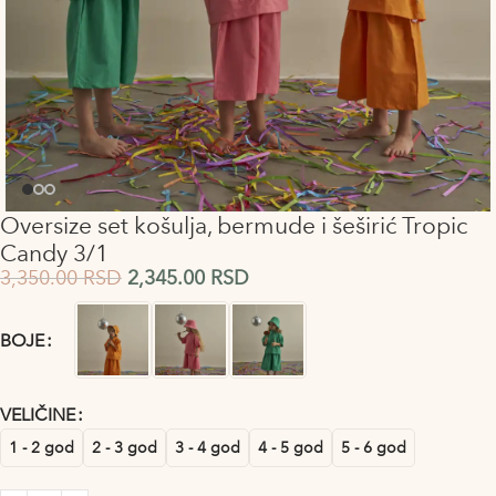
Oversize set košulja, bermude i šeširić Tropic
Candy 3/1
3,350.00
RSD
2,345.00
RSD
Alternative:
BOJE
VELIČINE
1 - 2 god
2 - 3 god
3 - 4 god
4 - 5 god
5 - 6 god