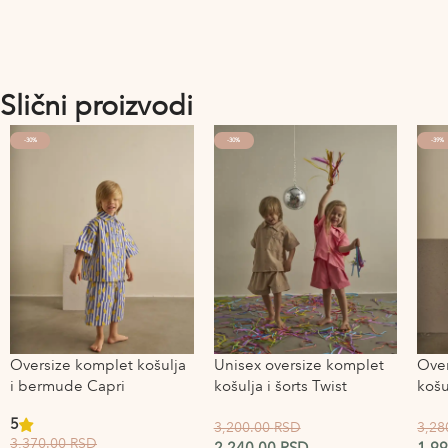
Slični proizvodi
-30%
-30%
-39%
Oversize komplet košulja
Unisex oversize komplet
Ove
i bermude Capri
košulja i šorts Twist
košu
5
3,200.00
RSD
3,28
3,370.00
RSD
2,240.00
RSD
1,9