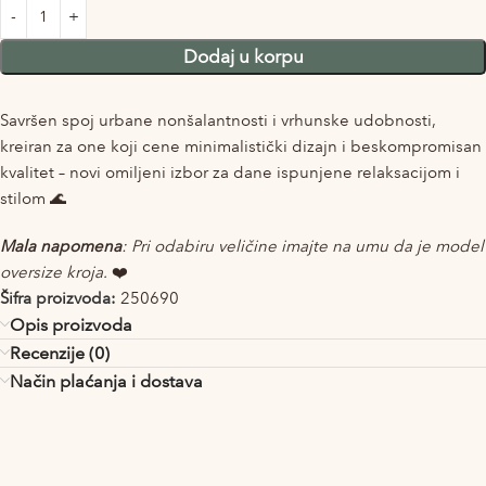
Dodaj u korpu
Savršen spoj urbane nonšalantnosti i vrhunske udobnosti,
kreiran za one koji cene minimalistički dizajn i beskompromisan
kvalitet – n
ovi omiljeni izbor za dane ispunjene relaksacijom i
stilom 🌊
Mala napomena
: Pri odabiru veličine imajte na umu da je model
oversize kroja.
❤️
Šifra proizvoda:
250690
Opis proizvoda
Recenzije (0)
Način plaćanja i dostava