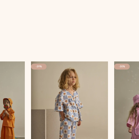
-39%
-30%