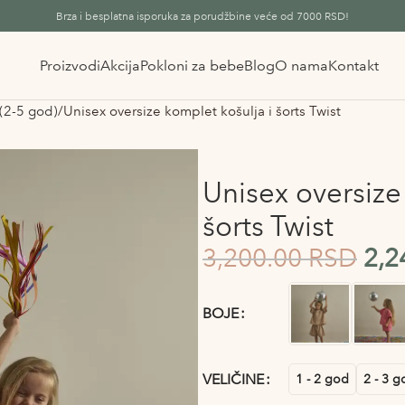
Brza i besplatna isporuka za porudžbine veće od 7000 RSD!
Proizvodi
Akcija
Pokloni za bebe
Blog
O nama
Kontakt
(2-5 god)
Unisex oversize komplet košulja i šorts Twist
Unisex oversize
šorts Twist
3,200.00
RSD
2,2
Alternative:
BOJE
VELIČINE
1 - 2 god
2 - 3 g